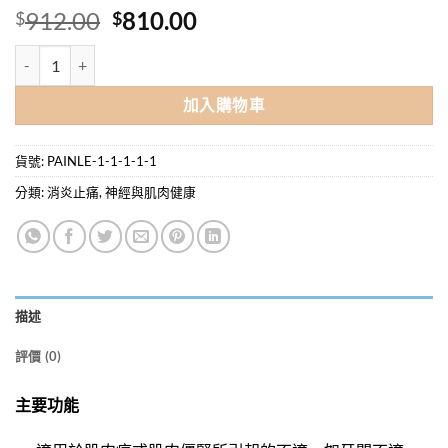
原
目
912.00
810.00
$
$
始
前
SPOCOOL 冰涼全效按摩膏 100 毫升 X 6支優惠價 (平均每支$135) 數
價
價
格：
格：
加入購物車
$912.00。
$810.00。
貨號:
PAINLE-1-1-1-1-1
分類:
消炎止痛
,
神經與肌肉健康
描述
評價 (0)
主要功能