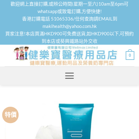
Skip
歡迎網上直接訂購,或辨公時間(星期一至六)10am至6pm可
to
whatsapp或致電訂購,方便快捷!
香港訂購電話 51065336/任何查詢請EMAIL到
content
makihealth@yahoo.com.hk
買家注意!本店買滿HKD900可免費送貨,如HKD900以下,可預約
到本店或葵興鐵路站外交收
0
特價