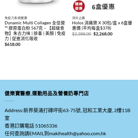
免疫力系統健康
消炎止痛
Dynamic Multi Collagen 全佳營
Holos 消痛樂 X 30包/盒 x 6盒優
™ 膠原蛋白粉 567克 – 【超級食
惠價 (平均每盒$378)
物】朱古力味 | 排毒 | 美顏 | 免疫
原
目
$
2,388.00
$
2,268.00
始
前
力 | 促進消化吸收
價
價
$
618.00
格：
格：
$2,388.00。
$2,268.00。
健樂寶醫療,運動用品及營養奶專門店
Address:新界葵涌打磚坪街63-75號, 冠和工業大廈, 2樓11B
室
香港訂購電話 51065336
任何查詢請EMAIL到makihealth@yahoo.com.hk