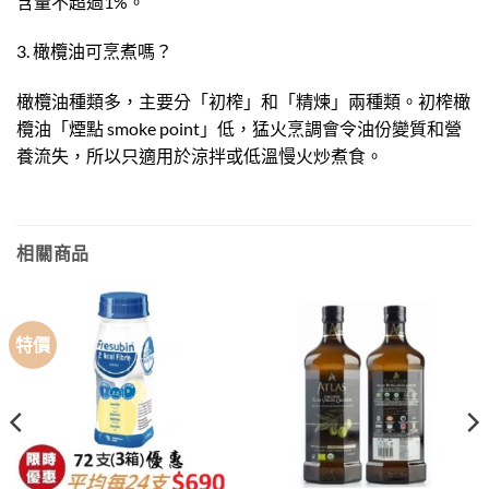
含量不超過1%。
3. 橄欖油可烹煮嗎？
橄欖油種類多，主要分「初榨」和「精煉」兩種類。初榨橄
欖油「煙點 smoke point」低，猛火烹調會令油份變質和營
養流失，所以只適用於涼拌或低溫慢火炒煮食。
相關商品
特價