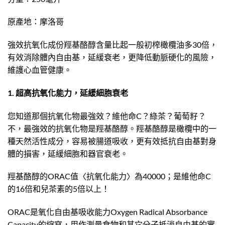
原產地：摩洛哥
強效抗氧化成份羥基酪醇含量比起一般初榨橄欖油多30倍，
有效消除體內自由基，延緩衰老，更降低動脈硬化的風險，
維護心血管健康。
1. 超高抗氧化能力，延緩細胞衰老
您知道那個抗氧化物最強效？維他命C？綠茶？葡萄籽？
不，最強效的抗氧化物是羥基酪醇。羥基酪醇是橄欖中的一
種天然活性成分，容易被腸道吸收，更有效抵抗自由基對身
體的損害，延緩細胞和器官衰老。
羥基酪醇的ORAC值〈抗氧化能力〉為40000；是維他命C
的16倍和兒茶素的5倍以上！
ORAC是氧化自由基吸收能力Oxygen Radical Absorbance
Capacity的縮寫，用作測量食物和其它分子抵消自由基的實