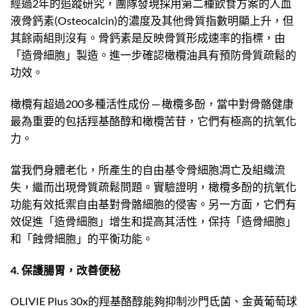
經過2年的追蹤研究，團隊發現採用第二種飲食方案的人血
液骨鈣素(Osteocalcin)的濃度及其他骨質指數明顯上升，但
其餘兩組則沒有。骨鈣素是反映骨質形成速率的指標，由
「造骨細胞」製造。進一步確認橄欖油具有預防骨質疏鬆的
功效。
橄欖有超過200多種活性成份 ─ 橄欖多酚，當中對骨骼健康
最為重要的包括羥基酪醇和橄欖苦苷，它們有極高的抗氧化
力。
當我們身體老化，所產生的自由基令骨細胞凋亡及組織流
失，繼而出現骨質疏鬆問題。實驗證明，橄欖多酚的抗氧化
功能有效抵禦自由基對骨骼細胞的侵害。另一方面，它們有
效促進「造骨細胞」增生和提高其活性，保持「造骨細胞」
和「蝕骨細胞」的平衡功能。
4. 保護腸胃，改善便秘
OLIVIE Plus 30x的羥基酪醇能夠抑制沙門氐菌、金黃葡萄球