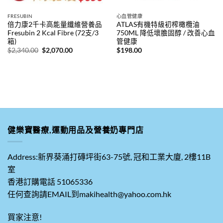
FRESUBIN
心血管健康
倍力康2千卡高能量纖維營養品
ATLAS有機特級初榨橄欖油
Fresubin 2 Kcal Fibre (72支/3
750ML 降低壞膽固醇 / 改善心血
箱)
管健康
原
目
$
2,340.00
$
2,070.00
$
198.00
始
前
價
價
格：
格：
$2,340.00。
$2,070.00。
健樂寶醫療,運動用品及營養奶專門店
Address:新界葵涌打磚坪街63-75號, 冠和工業大廈, 2樓11B
室
香港訂購電話 51065336
任何查詢請EMAIL到makihealth@yahoo.com.hk
買家注意!