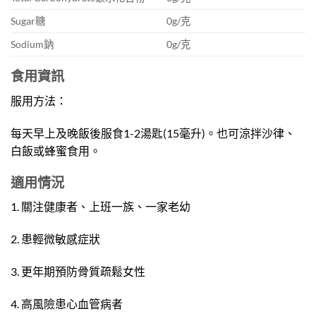
Sugar糖
0g/克
Sodium鈉
0g/克
食用資訊
服用方法：
每天早上及晚飯後服食1-2湯匙(15毫升)。也可涼拌沙律、
白飯或蜂蜜食用。
適用情況
1. 關注健康者、上班一族、一家老幼
2. 患輕微敏感症狀
3. 更年期預防骨質疏鬆女性
4. 高風險患心血管病者