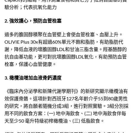
驗分析；代表抗氧化能力
2. 強效護心，預防血管栓塞
過多的膽固醇積聚在血管壁上會使血管栓塞、血壓上升。
OLIVIE Plus 30x有超過60%單元不飽和脂肪，有助脂肪代
謝，降低血液的壞膽固醇LDL和甘油三脂含量。羥基酪醇的
抗自由基功能，更可對抗壞膽固醇LDL氧化，有助預防血管
栓塞，保護心血管健康。
3. 橄欖油增加血液骨鈣濃度
《臨床內分泌學和新陳代謝學期刊》的新研究顯示橄欖油有
效保護骨骼。這項針對西班牙127名年齡介乎55到80歲男性
的研究，將自願者隨機分成3組，進行對照實驗。3組分別採
用不同的飲食方案：(一) 地中海飲食、(二) 地中海飲食伴每
天至少50 毫升特級初榨橄欖油、(三) 低脂飲食。