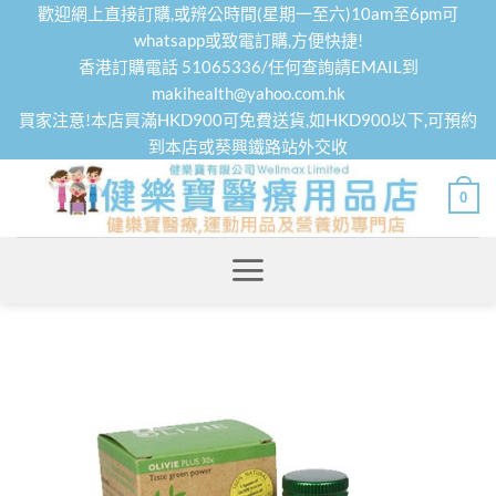
Skip
歡迎網上直接訂購,或辨公時間(星期一至六)10am至6pm可
to
whatsapp或致電訂購,方便快捷!
香港訂購電話 51065336/任何查詢請EMAIL到
content
makihealth@yahoo.com.hk
買家注意!本店買滿HKD900可免費送貨,如HKD900以下,可預約
到本店或葵興鐵路站外交收
0