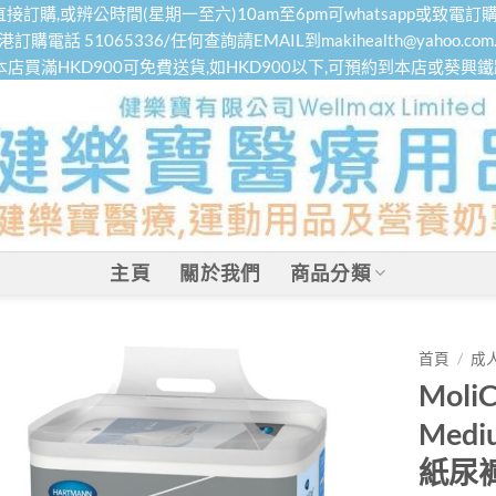
接訂購,或辨公時間(星期一至六)10am至6pm可whatsapp或致電訂購
港訂購電話 51065336/任何查詢請EMAIL到makihealth@yahoo.com.
本店買滿HKD900可免費送貨,如HKD900以下,可預約到本店或葵興
主頁
關於我們
商品分類
首頁
/
成
MoliC
Med
紙尿褲