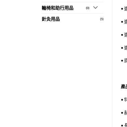
輪椅和助行用品
•
(0)
針灸用品
(5)
•
•
•
•
產
•
•
•