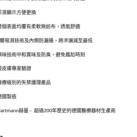
 尿濕顯示方便更換
 整個表面均覆有柔軟無紡布，透氣舒適
 3層吸濕技術及內側防漏邊，將滲漏減至最低
 鎖味技術中和異味及防臭，避免尷尬時刻
 經皮膚專家驗證
 醫療級別的失禁護理產品
 德國製造
 Hartmann赫曼 – 超過200年歷史的德國醫療器材生產商