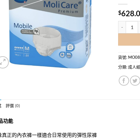
628.
$
MoliCar
貨號:
MO0
分類:
成人
述
評價 (0)
品功能
 像真正的內衣褲一樣適合日常使用的彈性尿褲