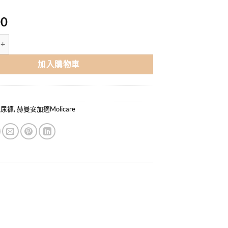
00
e Premium Mobile Medium 安加適金裝成人活動紙尿褲 中碼 (14片X3包/箱)
加入購物車
8
紙尿褲
,
赫曼安加適Molicare