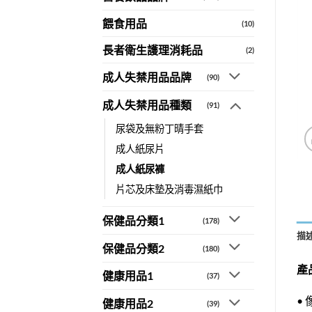
餵食用品
(10)
長者衛生護理消耗品
(2)
成人失禁用品品牌
(90)
成人失禁用品種類
(91)
尿袋及無粉丁晴手套
成人紙尿片
成人紙尿褲
片芯及床墊及消毒濕紙巾
保健品分類1
(178)
描
保健品分類2
(180)
產
健康用品1
(37)
•
健康用品2
(39)