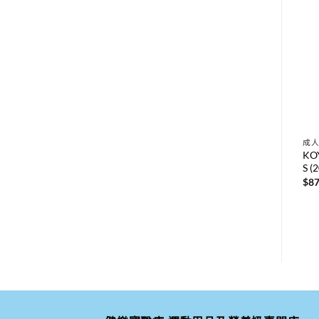
成人紙尿片
成人紙尿褲
成
碼
MoliCare Premium Elastic ®
日本喜舒樂成人紙尿褲-中碼
KO
赫曼安加適彈性金裝夜用成
(M-L) (薄裝) (34片 x 3包)
S 
人紙尿片大碼(L) X 1箱(24片
$
690.00
$
87
X3包)
$
824.00