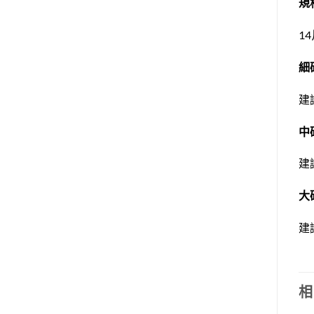
規
14
細
建議
中
建議
大
建議
相