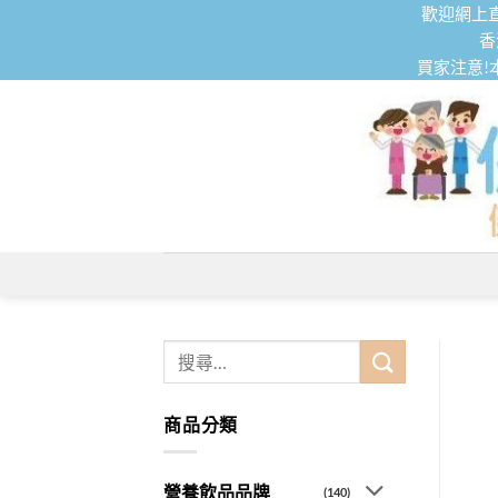
Skip
歡迎網上直
to
香
買家注意!
content
搜
尋
關
商品分類
鍵
字:
營養飲品品牌
(140)