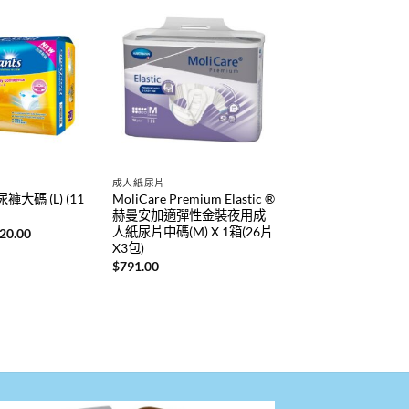
成人紙尿片
大碼 (L) (11
MoliCare Premium Elastic ®
赫曼安加適彈性金裝夜用成
人紙尿片中碼(M) X 1箱(26片
目
20.00
前
X3包)
價
$
791.00
：
格：
50.00。
$520.00。