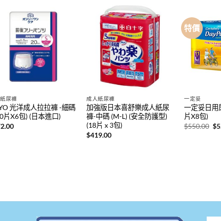
特價
人紙尿褲
成人紙尿褲
一定妥
YO 光洋成人拉拉褲 -細碼
加強版日本喜舒樂成人紙尿
一定妥日用尿褲
(20片X6包) (日本進口)
褲-中碼 (M-L) (安全防護型)
片X8包)
(18片 x 3包)
原
2.00
$
550.00
$
5
始
$
419.00
價
格
$5