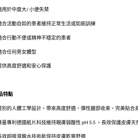
 適用於中度大/ 小便失禁
 適合活動自如的患者維持正常生活或如廁訓練
 適合行動不便或精神不穩定的患者
 適合任何男女體型
 提供高度舒適和安心保護
品特點
 特別的人體工學設計，帶來高度舒適，彈性腿部收束，完美貼合
 赫曼專利德國紙片科技維持親膚弱酸性 pH 5.5 ，長效保護皮膚
 長效超吸濕鎖水技術能保持皮膚乾爽舒適