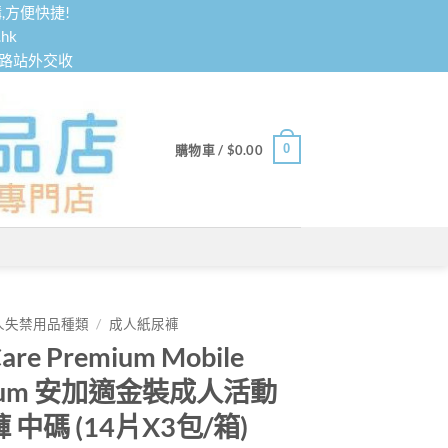
,方便快捷!
hk
鐵路站外交收
0
購物車 /
$
0.00
人失禁用品種類
/
成人紙尿褲
are Premium Mobile
ium 安加適金裝成人活動
 中碼 (14片X3包/箱)