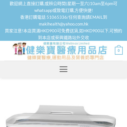
Skip
歡迎網上直接訂購,或辨公時間(星期一至六)10am至6pm可
to
whatsapp或致電訂購,方便快捷!
香港訂購電話 51065336/任何查詢請EMAIL到
content
makihealth@yahoo.com.hk
買家注意!本店買滿HKD900可免費送貨,如HKD900以下,可預約
到本店或葵興鐵路站外交收
0