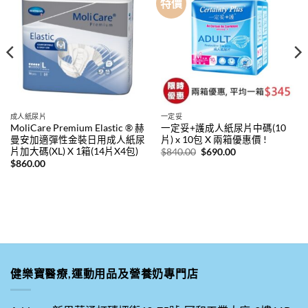
特價
成人紙尿片
一定妥
MoliCare Premium Elastic ® 赫
一定妥+護成人紙尿片中碼(10
曼安加適彈性金裝日用成人紙尿
片) x 10包 X 兩箱優惠價 !
片加大碼(XL) X 1箱(14片X4包)
原
目
$
840.00
$
690.00
始
前
$
860.00
價
價
格：
格：
$840.00。
$690.00。
健樂寶醫療,運動用品及營養奶專門店