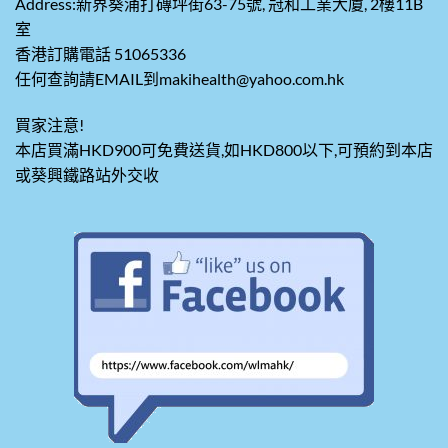
Address:新界葵涌打磚坪街63-75號, 冠和工業大廈, 2樓11B
室
香港訂購電話 51065336
任何查詢請EMAIL到makihealth@yahoo.com.hk
買家注意!
本店買滿HKD900可免費送貨,如HKD800以下,可預約到本店
或葵興鐵路站外交收