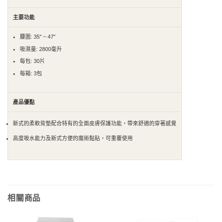
主要功能
腰圍: 35″ ~ 47″
吸濕量: 2800毫升
每包: 30片
每箱: 3包
產品優點
新式的柔軟背墊配合特有的全面皮膚保護功能，帶來舒適的穿著感覺
高度吸水能力及新式方便的魔術黏貼，可重覆使用
相關商品