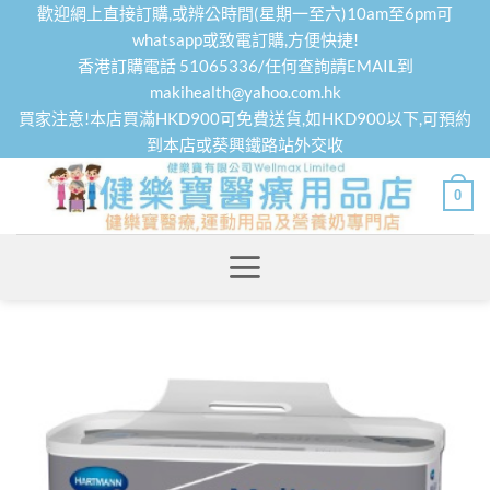
Skip
歡迎網上直接訂購,或辨公時間(星期一至六)10am至6pm可
to
whatsapp或致電訂購,方便快捷!
香港訂購電話 51065336/任何查詢請EMAIL到
content
makihealth@yahoo.com.hk
買家注意!本店買滿HKD900可免費送貨,如HKD900以下,可預約
到本店或葵興鐵路站外交收
0