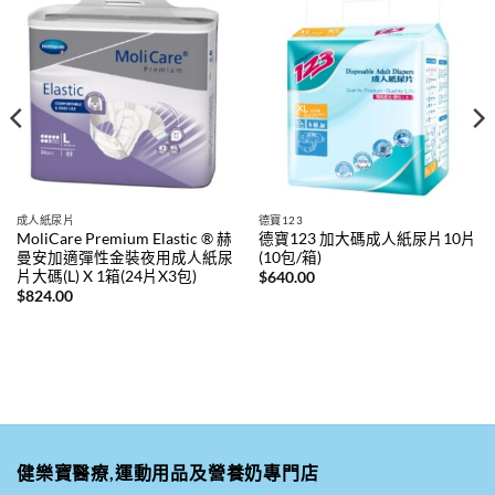
成人紙尿片
德寶123
MoliCare Premium Elastic ® 赫
德寶123 加大碼成人紙尿片10片
曼安加適彈性金裝夜用成人紙尿
(10包/箱)
片大碼(L) X 1箱(24片X3包)
$
640.00
$
824.00
健樂寶醫療,運動用品及營養奶專門店