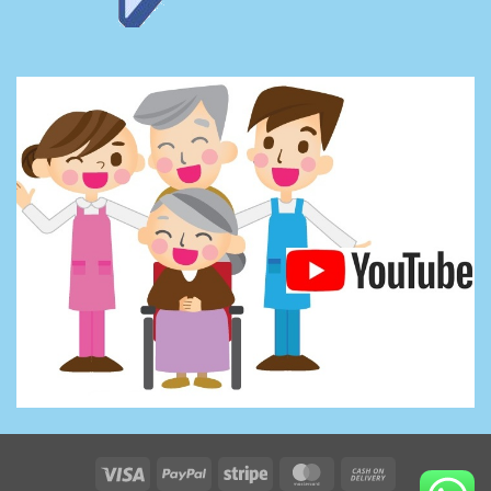
Visa
PayPal
Stripe
MasterCard
Cash