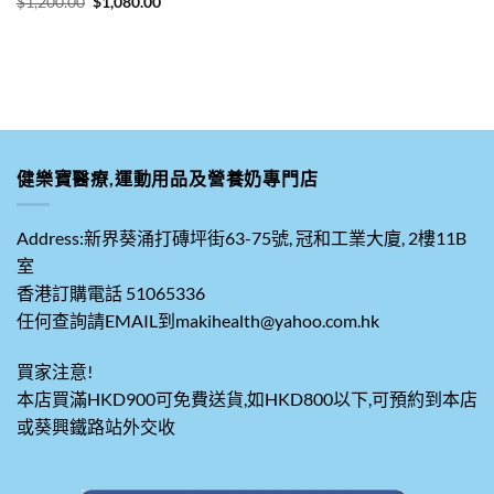
原
目
$
1,200.00
$
1,080.00
價
價
始
前
格：
格：
價
價
$1,440.00。
$1,000.00。
格：
格：
$1,200.00。
$1,080.00。
健樂寶醫療,運動用品及營養奶專門店
Address:新界葵涌打磚坪街63-75號, 冠和工業大廈, 2樓11B
室
香港訂購電話 51065336
任何查詢請EMAIL到makihealth@yahoo.com.hk
買家注意!
本店買滿HKD900可免費送貨,如HKD800以下,可預約到本店
或葵興鐵路站外交收