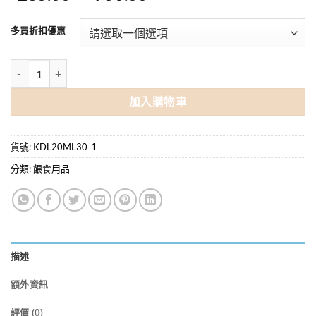
格
範
多買折扣優惠
圍：
$285.00
KDL 餵食針筒 直咀(連蓋) 30ml 數量
到
$750.00
加入購物車
貨號:
KDL20ML30-1
分類:
餵食用品
描述
額外資訊
評價 (0)