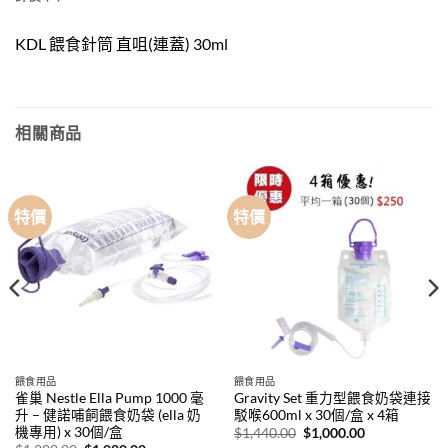
KDL 餵食針筒 直咀(連蓋) 30ml
相關商品
特價
特價
餵食用品
餵食用品
雀巢 Nestle Ella Pump 1000 毫
Gravity Set 重力型餵食奶袋連接
升 – 健諾哺飼餵食奶袋 (ella 奶
駁喉600ml x 30個/盒 x 4箱
機專用) x 30個/盒
原
目
$
1,440.00
$
1,000.00
始
前