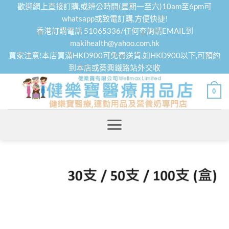
Skip
歡迎網上直接訂購,或辨公時間(星期一至六)10am至6pm可
to
whatsapp或致電訂購,方便快捷!
香港訂購電話 51065336/任何查詢請EMAIL到
content
makihealth@yahoo.com.hk
買家注意!本店買滿HKD900可免費送貨,如HKD900以下,可預約
到本店或葵興鐵路站外交收
0