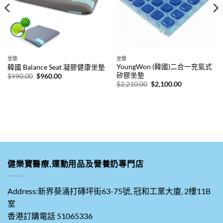
坐墊
坐墊
YoungWon (韓國)二合一充氣式
韓國 Balance Seat 凝膠健康坐墊
矽膠坐墊
原
目
$
990.00
$
960.00
始
前
原
目
$
2,210.00
$
2,100.00
價
價
始
前
格：
格：
價
價
$990.00。
$960.00。
格：
格：
$2,210.00。
$2,100.00。
健樂寶醫療,運動用品及營養奶專門店
Address:新界葵涌打磚坪街63-75號, 冠和工業大廈, 2樓11B
室
香港訂購電話 51065336