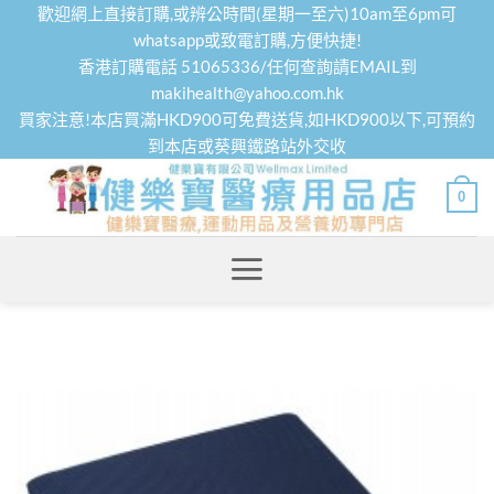
Skip
歡迎網上直接訂購,或辨公時間(星期一至六)10am至6pm可
to
whatsapp或致電訂購,方便快捷!
香港訂購電話 51065336/任何查詢請EMAIL到
content
makihealth@yahoo.com.hk
買家注意!本店買滿HKD900可免費送貨,如HKD900以下,可預約
到本店或葵興鐵路站外交收
0