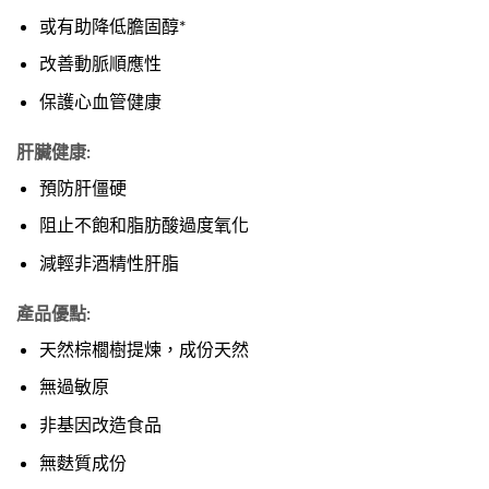
或有助降低膽固醇*
改善動脈順應性
保護心血管健康
肝臟健康:
預防肝僵硬
阻止不飽和脂肪酸過度氧化
減輕非酒精性肝脂
產品優點:
天然棕櫚樹提煉，成份天然
無過敏原
非基因改造食品
無麩質成份