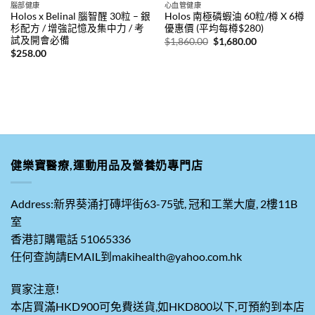
腦部健康
心血管健康
Holos x Belinal 腦智醒 30粒 – 銀
Holos 南極磷蝦油 60粒/樽 X 6樽
杉配方 / 增強記憶及集中力 / 考
優惠價 (平均每樽$280)
試及開會必備
原
目
$
1,860.00
$
1,680.00
始
前
$
258.00
價
價
格：
格：
$1,860.00。
$1,680.00。
健樂寶醫療,運動用品及營養奶專門店
Address:新界葵涌打磚坪街63-75號, 冠和工業大廈, 2樓11B
室
香港訂購電話 51065336
任何查詢請EMAIL到makihealth@yahoo.com.hk
買家注意!
本店買滿HKD900可免費送貨,如HKD800以下,可預約到本店