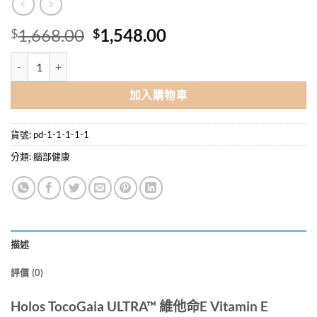
原
目
1,668.00
1,548.00
$
$
始
前
Holos TocoGaia ULTRA™ 維他命E (生育三烯酚+生育醇) 60粒/盒 X 
價
價
格：
格：
加入購物車
$1,668.00。
$1,548.00。
貨號:
pd-1-1-1-1-1
分類:
腦部健康
描述
評價 (0)
Holos TocoGaia ULTRA™ 維他命E Vitamin E