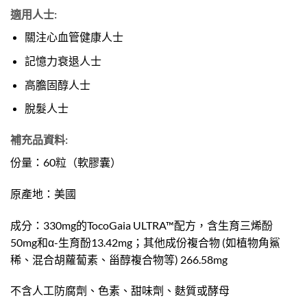
適用人士:
關注心血管健康人士
記憶力衰退人士
高膽固醇人士
脫髮人士
補充品資料:
份量：60粒（軟膠囊）
原產地：美國
成分：330mg的TocoGaia ULTRA™配方，含生育三烯酚
50mg和α-生育酚13.42mg；其他成份複合物 (如植物角鯊
稀、混合胡蘿蔔素、甾醇複合物等) 266.58mg
不含人工防腐劑、色素、甜味劑、麩質或酵母