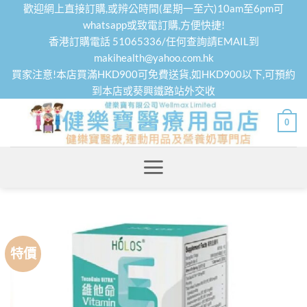
Skip
歡迎網上直接訂購,或辨公時間(星期一至六)10am至6pm可
to
whatsapp或致電訂購,方便快捷!
香港訂購電話 51065336/任何查詢請EMAIL到
content
makihealth@yahoo.com.hk
買家注意!本店買滿HKD900可免費送貨,如HKD900以下,可預約
到本店或葵興鐵路站外交收
0
特價