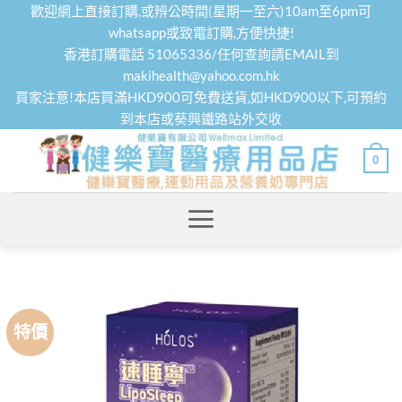
Skip
歡迎網上直接訂購,或辨公時間(星期一至六)10am至6pm可
to
whatsapp或致電訂購,方便快捷!
香港訂購電話 51065336/任何查詢請EMAIL到
content
makihealth@yahoo.com.hk
買家注意!本店買滿HKD900可免費送貨,如HKD900以下,可預約
到本店或葵興鐵路站外交收
0
特價