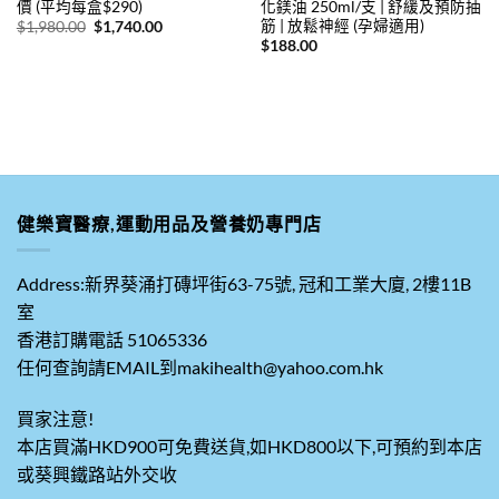
價 (平均每盒$290)
化鎂油 250ml/支 | 舒緩及預防抽
筋 | 放鬆神經 (孕婦適用)
原
目
$
1,980.00
$
1,740.00
始
前
$
188.00
價
價
格：
格：
$1,980.00。
$1,740.00。
健樂寶醫療,運動用品及營養奶專門店
Address:新界葵涌打磚坪街63-75號, 冠和工業大廈, 2樓11B
室
香港訂購電話 51065336
任何查詢請EMAIL到makihealth@yahoo.com.hk
買家注意!
本店買滿HKD900可免費送貨,如HKD800以下,可預約到本店
或葵興鐵路站外交收