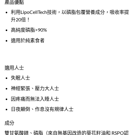
產品優點
利用LipoCellTech技術，以磷脂包覆營養成分，吸收率提
升20倍！
高純度磷脂>90%
適用於純素食者
適用人士
失眠人士
神經緊張、壓力大人士
因疼痛而無法入睡人士
日夜顛倒、作息沒有規律人士
成分
雙甘氨酸鎂、磷脂（來自無基因改造的葵花籽油和 RSPO認