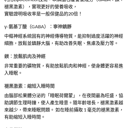
褪黑激素），實現更好的營養吸收，
實驗證明吸收率是一般保健品的20倍！
γ-氨基丁酸（GABA）：寧神鎮靜
中樞神經系統固有的神經傳導物質，能抑制過度活躍的神經
細胞，放鬆並鎮靜大腦，有助改善失眠、焦慮及壓力等。
鎂：放鬆肌肉及神經
非常重要的礦物質，有助放鬆肌肉和神經，使身體更容易進
入睡眠。
褪黑激素：
縮短入睡時間
由腦部松果體分泌的「睡眠荷爾蒙」，在夜間最為旺盛，協
助調節生理時鐘，使人產生睡意。
隨年齡增長，褪黑激素越
來越少，帶來睡眠問題。
如在睡前攝取 1 毫克的褪黑激素，
有助縮短入睡時間。