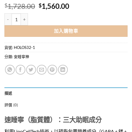
原
目
1,728.00
1,560.00
$
$
始
前
Holos Liposleep 速睡寧 60粒 x 6盒優惠價 (平均每盒$260) 數量
價
價
格：
格：
加入購物車
$1,728.00。
$1,560.00。
貨號:
HOLOS32-1
分類:
安睡寧神
描述
評價 (0)
速睡寧（脂質體）：三大助眠成分
利用LipoCellTech技術，以磷脂包覆營養成分（GABA + 鎂 +