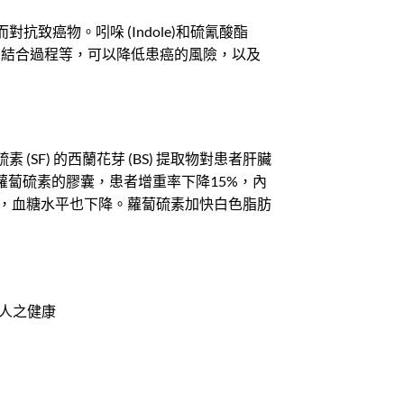
致癌物。吲哚 (Indole)和硫氰酸酯
、DNA 結合過程等，可以降低患癌的風險，以及
F) 的西蘭花芽 (BS) 提取物對患者肝臟
蘿蔔硫素的膠囊，患者增重率下降15%，內
程度下降，血糖水平也下降。蘿蔔硫素加快白色脂肪
人之健康