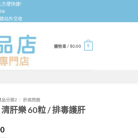
,方便快捷!
hk
鐵路站外交收
0
購物車 /
$
0.00
健品分類2
/
肝病問題
s 清肝樂 60粒 / 排毒護肝
00