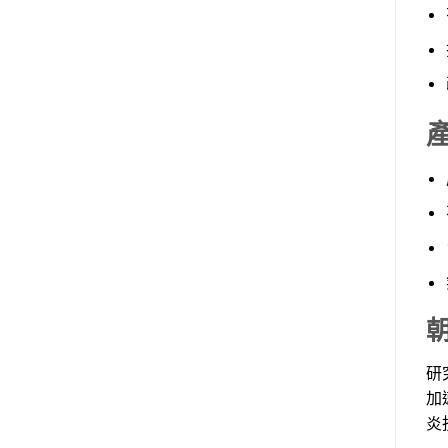
研
加
炎