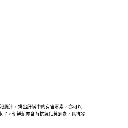
進肝臟分泌膽汁，排出肝臟中的有害毒素，亦可以
水平。朝鮮薊亦含有抗氧化黃酮素，具抗發