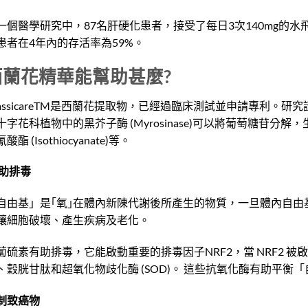
一個醫學研究中，87名肝硬化患者，接受了每日3次140mg的
患者在4年內的存活率為59%。
西蘭花精華能幫助甚麼
?
rassicareTM是西蘭花提取物，已經過臨床測試並申請專利。研究證實西
字花科植物中的黑芥子酶 (Myrosinase)可以將葡萄糖苷分解，生成蘿蔔硫素
酸酯 (Isothiocyanate)等。
助排毒
自由基」是｢氧｣在體內新陳代謝後所產生的物質，一旦體內自由
讓細胞破壞、產生疾病及老化。
蔔硫素有助排毒，它能啟動重要的排毒因子NRF2，當 NRF2 
、穀胱甘肽和超氧化物歧化酶 (SOD)。 這些抗氧化酶有助平衡
制致癌物