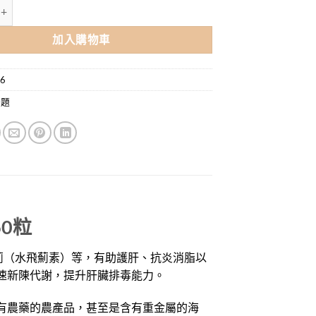
肝樂 60粒 / 排毒護肝 數量
加入購物車
16
問題
0
粒
薊、奶薊（水飛薊素）等，有助護肝、抗炎消脂以
速新陳代謝，提升肝臟排毒能力。
有農藥的農產品，甚至是含有重金屬的海