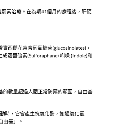
水飛薊素治療。在為期41個月的療程後，肝硬
蘭花富含葡萄糖苷(glucosinolates)，
(Sulforaphane) 吲哚 (Indole)和
基的數量超過人體正常防禦的範圍，自由基
被啟動時，它會產生抗氧化酶，如過氧化氫
「自由基」。