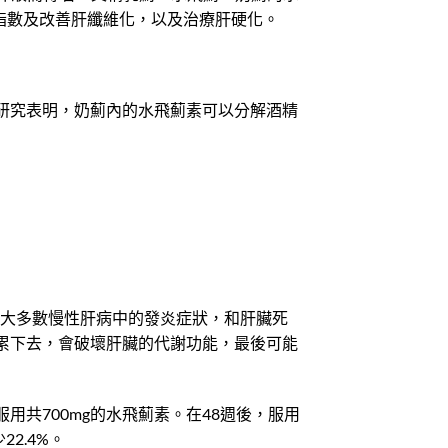
肝酵素指數及改善肝纖維化，以及治療肝硬化。
研究表明，奶薊內的水飛薊素可以分解酒精
組織是因大多數慢性肝病中的發炎症狀，和肝臟死
累下去，會破壞肝臟的代謝功能，最後可能
共700mg的水飛薊素。在48週後，服用
2.4%。