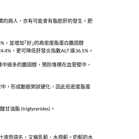
慣的病人，亦有可能會有脂肪肝的發生。肥
4%，並增加｢好｣的高密度脂蛋白膽固醇
.4%，更可降低肝發炎指數ALT 達36.5%。
血液中過多的膽固醇，預防堆積在血管壁中，
管壁中，形成動脈粥狀硬化，因此低密度脂蛋
脂 (triglycerides)。
白色的汁液而得名，又稱乳薊、水飛薊。奶薊的水