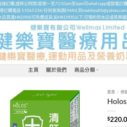
接訂購,或辨公時間(星期一至六)10am至6pm可whatsapp或致電訂購
港訂購電話 51065336/任何查詢請EMAIL到makihealth@yahoo.com.
本店買滿HKD900可免費送貨,如HKD900以下,可預約到本店或葵興
主頁
關於我們
商品分類
首頁
/
保
Holo
220.
$