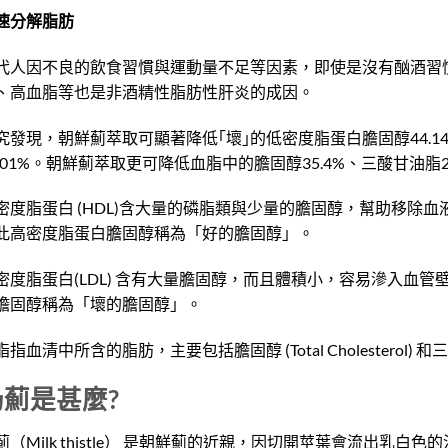
速分解脂肪
代人因不良的飲食習慣與運動量不足等因素，即使是沒有酗酒習
、高血脂等也是非酒精性脂肪性肝炎的成因。
究發現，朝鮮薊萃取可顯著降低｢壞｣的低密度脂蛋白膽固醇44.1
2.01%。朝鮮薊萃取更可降低血脂中的膽固醇35.4%、三酸甘油脂24
密度脂蛋白 (HDL)含大量的磷脂類與少量的膽固醇，幫助移除
此高密度脂蛋白膽固醇稱為「好的膽固醇」。
密度脂蛋白(LDL) 含有大量膽固醇，而且體積小，容易滲入血
膽固醇稱為「壞的膽固醇」。
指血清中所含的脂肪，主要包括膽固醇 (Total Cholesterol) 和三酸甘油
奶薊是甚麼?
薊（Milk thistle） 是朝鮮薊的近親，因切開莖葉會流出乳