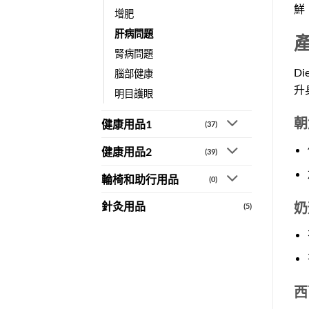
鮮
增肥
肝病問題
腎病問題
D
腦部健康
升
明目護眼
朝
健康用品1
(37)
健康用品2
(39)
輪椅和助行用品
(0)
奶
針灸用品
(5)
西