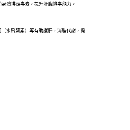
有助身體排走毒素，提升肝臟排毒能力。
薊、奶薊（水飛薊素）等有助護肝，消脂代謝，提