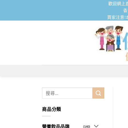
Skip
歡迎網上直
to
香
買家注意!
content
搜
尋
關
商品分類
鍵
字:
營養飲品品牌
(140)