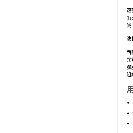
蘿
(
減
改
西
異
臟
組