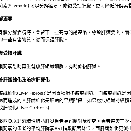
薊素(Silymarin) 可以分解酒毒，修復受損肝臟，更可降低
解酒毒
身體分解酒精時，會留下一些有毒的副產品，導致肝臟發炎，而
的一些有害物質，從而保護肝臟。
復受損肝臟
飛薊素幫助再生健康肝組織細胞，有助修復肝臟。
善肝纖維化及治療肝硬化
臟纖維化(Liver Fibrosis)是因累積過多瘢痕組織，而瘢痕
胞而造成的。肝纖維化是肝病的早期階段，如果瘢痕組織持續積
肝硬化(Liver Cirrhosis)。
來西亞以非酒精性脂肪肝炎患者為實驗對象研究。患者每天三次服用
飛薊素的患者的平均肝酵素AST指數顯著降低，而肝纖維化更減少2