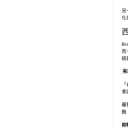
另
化
B
而十
硫氰
有
「
會
蘿
酶
抑