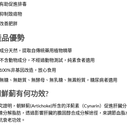
有助促進排毒
抑制致癌物
改善肥胖
產品優勢
成分天然，提取自傳統藥用植物精華
不含動物成分，不經過動物測試，純素食者適用
100%非基因改造，放心食用
無糖、無麩質、無酵母、無乳糖、無澱粉質，糖尿病者適用
朝鮮薊有何功效?
究證明，朝鮮薊(Artichoke)所含的洋薊素（Cynarin）促
速分解脂肪，透過影響肝臟的膽固醇合成分解途徑，來調節血脂
抗衰老功效。