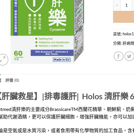
Holos 清
貨號:
holos
分類:
肝病
述
評價 (0)
肝臟救星】|排毒護肝| Holos
清肝樂
6
ietmed清肝樂的主要成分BrassicareTM西蘭花精華、朝鮮
幫助代謝酒精，更可以保護肝臟細胞，增強肝臟機能，亦可以加
論是空氣或是水質污染，或者食用帶有化學物質的加工食品，含