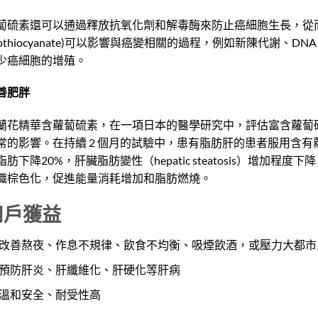
蔔硫素還可以通過釋放抗氧化劑和解毒酶來防止癌細胞生長，從而對抗
Isothiocyanate)可以影響與癌變相關的過程，例如新陳代謝
少癌細胞的增殖。
善肥胖
蘭花精華含蘿蔔硫素，在一項日本的醫學研究中，評估富含蘿蔔硫素 (S
常的影響。在持續 2 個月的試驗中，患有脂肪肝的患者服用含有
脂肪下降20%，肝臟脂肪變性（hepatic steatosis）增加
織棕色化，促進能量消耗增加和脂肪燃燒。
用戶獲益
改善熬夜、作息不規律、飲食不均衡、吸煙飲酒，或壓力大都市
預防肝炎、肝纖維化、肝硬化等肝病
溫和安全、耐受性高