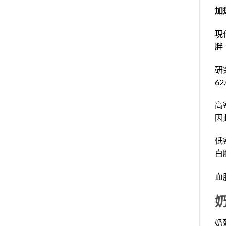
加
現
胖
研
6
高
因
低
白
血脂
奶