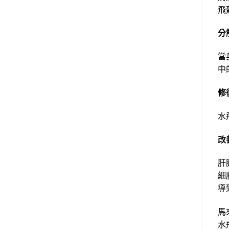
飛
分
當
中
修
水
改
肝
細
導致
馬
水