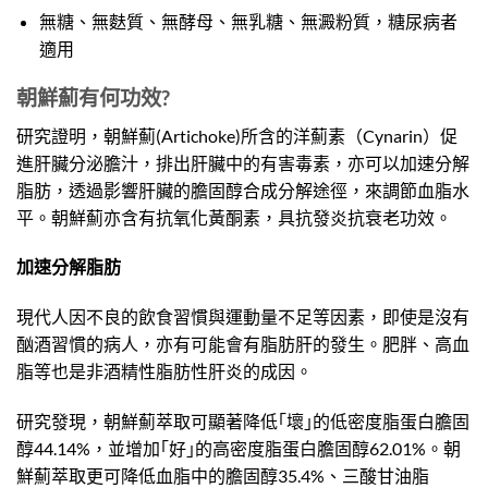
無糖、無麩質、無酵母、無乳糖、無澱粉質，糖尿病者
適用
朝鮮薊有何功效?
研究證明，朝鮮薊(Artichoke)所含的洋薊素（Cynarin）促
進肝臟分泌膽汁，排出肝臟中的有害毒素，亦可以加速分解
脂肪，透過影響肝臟的膽固醇合成分解途徑，來調節血脂水
平。朝鮮薊亦含有抗氧化黃酮素，具抗發炎抗衰老功效。
加速分解脂肪
現代人因不良的飲食習慣與運動量不足等因素，即使是沒有
酗酒習慣的病人，亦有可能會有脂肪肝的發生。肥胖、高血
脂等也是非酒精性脂肪性肝炎的成因。
研究發現，朝鮮薊萃取可顯著降低｢壞｣的低密度脂蛋白膽固
醇44.14%，並增加｢好｣的高密度脂蛋白膽固醇62.01%。朝
鮮薊萃取更可降低血脂中的膽固醇35.4%、三酸甘油脂