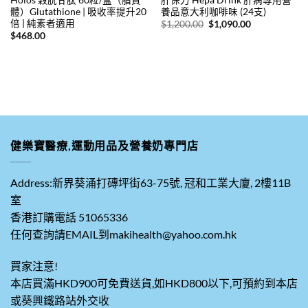
體）Glutathione | 吸收率提升20
養品意大利咖啡味 (24支)
倍 | 純素者適用
原
目
$
1,200.00
$
1,090.00
始
前
$
468.00
價
價
格：
格：
$1,200.00。
$1,090.00。
。
健樂寶醫療,運動用品及營養奶專門店
Address:新界葵涌打磚坪街63-75號, 冠和工業大廈, 2樓11B
室
香港訂購電話 51065336
任何查詢請EMAIL到makihealth@yahoo.com.hk
買家注意!
本店買滿HKD900可免費送貨,如HKD800以下,可預約到本店
或葵興鐵路站外交收