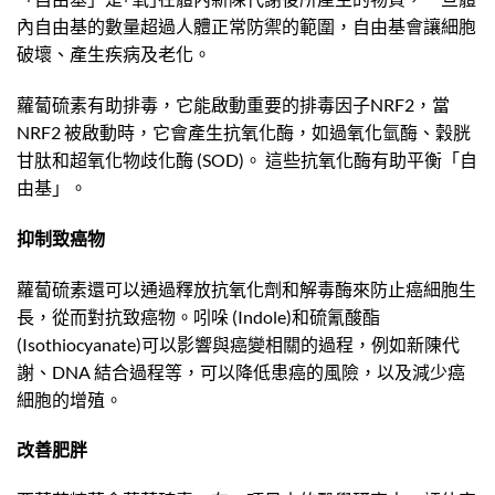
內自由基的數量超過人體正常防禦的範圍，自由基會讓細胞
破壞、產生疾病及老化。
蘿蔔硫素有助排毒，它能啟動重要的排毒因子NRF2，當
NRF2 被啟動時，它會產生抗氧化酶，如過氧化氫酶、穀胱
甘肽和超氧化物歧化酶 (SOD)。 這些抗氧化酶有助平衡「自
由基」。
抑制致癌物
蘿蔔硫素還可以通過釋放抗氧化劑和解毒酶來防止癌細胞生
長，從而對抗致癌物。吲哚 (Indole)和硫氰酸酯
(Isothiocyanate)可以影響與癌變相關的過程，例如新陳代
謝、DNA 結合過程等，可以降低患癌的風險，以及減少癌
細胞的增殖。
改善肥胖