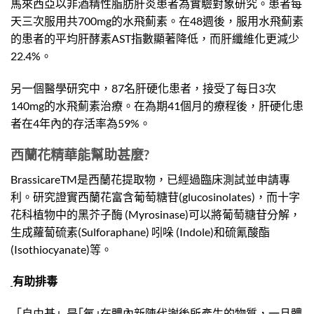
馬來西亞以非酒精性脂肪肝炎患者為實驗對象研究。患者每
天三次服用共700mg的水飛薊素。在48週後，服用水飛薊素
的患者的平均肝酵素AST指數顯著降低，而肝纖維化更減少
22.4%。
另一個醫學研究中，87名肝硬化患者，接受了每日3次
140mg的水飛薊素治療。在為期41個月的療程後，肝硬化患
者在4年內的存活率為59%。
西蘭花精華能幫助甚麼
?
BrassicareTM是西蘭花提取物，已經過臨床測試並申請專
利。研究證實西蘭花富含葡萄糖苷(glucosinolates)，而十字
花科植物中的黑芥子酶 (Myrosinase)可以將葡萄糖苷分解，
生成蘿蔔硫素(Sulforaphane) 吲哚 (Indole)和硫氰酸酯
(Isothiocyanate)等。
有助排毒
「自由基」是｢氧｣在體內新陳代謝後所產生的物質，一旦體