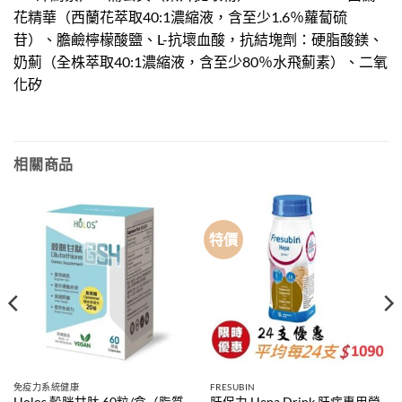
花精華（西蘭花萃取40:1濃縮液，含至少1.6％蘿蔔硫
苷）、膽鹼檸檬酸鹽、L-抗壞血酸，抗結塊劑：硬脂酸鎂、
奶薊（全株萃取40:1濃縮液，含至少80％水飛薊素）、二氧
化矽
相關商品
特價
免疫力系統健康
FRESUBIN
Holos 穀胱甘肽 60粒/盒（脂質
肝保力 Hepa Drink 肝病專用營