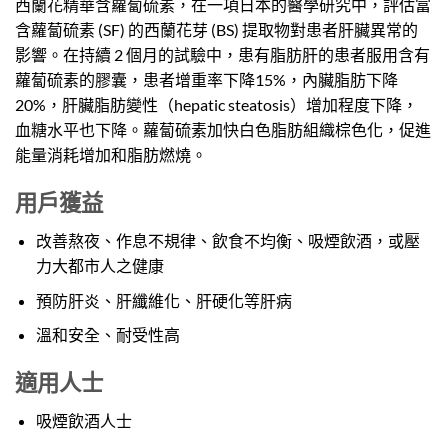
西蘭花精華含蘿蔔硫素，在一項日本的醫學研究中，評估富
含蘿蔔硫素 (SF) 的西蘭花芽 (BS) 提取物對患者肝臟異常的
影響。在持續 2 個月的試驗中，患有脂肪肝的患者服用含有
蘿蔔硫素的膠囊，患者增重率下降15%，內臟脂肪下降
20%，肝臟脂肪變性（hepatic steatosis）增加程度下降，
血糖水平也下降。蘿蔔硫素加快白色脂肪組織棕色化，促進
能量消耗增加和脂肪燃燒。
用戶獲益
改善熬夜、作息不規律、飲食不均衡、吸煙飲酒，或壓
力大都市人之健康
預防肝炎、肝纖維化、肝硬化等肝病
溫和安全、耐受性高
適用人士
吸煙飲酒人士