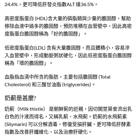
24.4%，更可降低肝發炎指數ALT 達36.5%。
高密度脂蛋白 (HDL)含大量的磷脂類與少量的膽固醇，幫助
移除血液中過多的膽固醇，預防堆積在血管壁中，因此高密
度脂蛋白膽固醇稱為「好的膽固醇」。
低密度脂蛋白(LDL) 含有大量膽固醇，而且體積小，容易滲
入血管壁中，形成動脈粥狀硬化，因此低密度脂蛋白膽固醇
稱為「壞的膽固醇」。
血脂指血清中所含的脂肪，主要包括膽固醇 (Total
Cholesterol) 和三酸甘油脂 (triglycerides)。
奶薊是甚麼?
奶薊（Milk thistle） 是朝鮮薊的近親，因切開莖葉會流出乳
白色的汁液而得名，又稱乳薊、水飛薊。奶薊的水飛薊素
(Silymarin) 可以分解酒毒，修復受損肝臟，更可降低肝酵素
指數及改善肝纖維化，以及治療肝硬化。