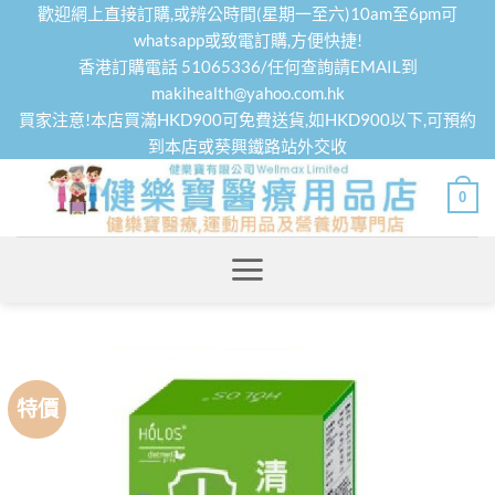
Skip
歡迎網上直接訂購,或辨公時間(星期一至六)10am至6pm可
to
whatsapp或致電訂購,方便快捷!
香港訂購電話 51065336/任何查詢請EMAIL到
content
makihealth@yahoo.com.hk
買家注意!本店買滿HKD900可免費送貨,如HKD900以下,可預約
到本店或葵興鐵路站外交收
0
特價