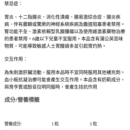
禁忌症：
胃炎、十二指腸炎、消化性潰瘍、腸易激綜合症、腸炎疾
病、伴有震顫或驚厥的神經系統疾病及膽道阻塞患者禁用。
腎功能不全、激素依賴型乳腺腫瘤以及使用雌激素藥物治療
的患者禁用。6歲以下兒童不宜服用。本品含有蒲公英苦味
物質，可能導致敏感人士胃酸過多並引起胃灼熱。
交互作用：
為免刺激肝臟活動，服用本品時不宜同時服用其他補充劑。
血小板抗凝治療可能會產生交互作用。本品含有奶薊成分，
與育亨賓或酚妥拉明同服時，會產生拮抗作用
成分/營養標籤
營養成分
:
1
粒
2
粒