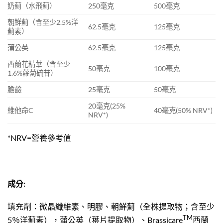
奶薊（水飛薊）
250毫克
500毫克
朝鮮薊（含至少2.5%洋
62.5毫克
125毫克
薊素）
蒲公英
62.5毫克
125毫克
西蘭花精華（含至少
50毫克
100毫克
1.6%蘿蔔硫苷）
膽鹼
25毫克
50毫克
20毫克(25%
維他命C
40毫克(50% NRV*)
NRV*)
*NRV=營養參考值
成分
:
填充劑：微晶纖維素、明膠、朝鮮薊（全株提取物；含至少
TM
5％洋薊素），蒲公英（葉片提取物）、Brassicare
西蘭