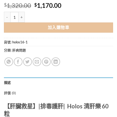
原
目
1,320.00
1,170.00
$
$
始
前
Holos 清肝樂 60粒 / 排毒護肝 x 6盒優惠價 (平均每盒$195) 數量
價
價
格：
格：
加入購物車
$1,320.00。
$1,170.00。
貨號:
holos16-1
分類:
肝病問題
描述
評價 (0)
【肝臟救星】|排毒護肝| Holos
清肝樂
60
粒