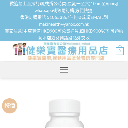
Skip
歡迎網上直接訂購,或辨公時間(星期一至六)10am至6pm可
to
whatsapp或致電訂購,方便快捷!
香港訂購電話 51065336/任何查詢請EMAIL到
content
makihealth@yahoo.com.hk
買家注意!本店買滿HKD900可免費送貨,如HKD900以下,可預約
到本店或葵興鐵路站外交收
0
特價