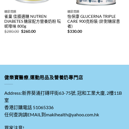
糖尿問題
糖尿問題
雀巢 佳膳適糖 NUTREN
怡保康 GLUCERNA TRIPLE
DIABETES 糖尿配方營養奶粉 呍
CARE 900克粉裝 (針對糖尿患
呢嗱味 800g
者)
原
目
$
280.00
$
260.00
$
330.00
始
前
價
價
。
格：
格：
$280.00。
$260.00。
健樂寶醫療,運動用品及營養奶專門店
Address:新界葵涌打磚坪街63-75號, 冠和工業大廈, 2樓11B
室
香港訂購電話 51065336
任何查詢請EMAIL到makihealth@yahoo.com.hk
買家注意!