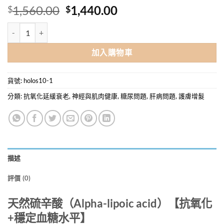
原
目
1,560.00
1,440.00
$
$
始
前
Holos 天然硫辛酸Alpha-lipoic acid-營養補充品 60粒 X 6樽優惠價 (
價
價
格：
格：
加入購物車
$1,560.00。
$1,440.00。
貨號:
holos10-1
分類:
抗氧化延緩衰老
,
神經與肌肉健康
,
糖尿問題
,
肝病問題
,
護膚增髮
描述
評價 (0)
天然硫辛酸（Alpha-lipoic acid）【抗氧化
+穩定血糖水平】