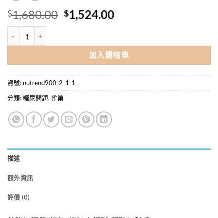
原
目
1,680.00
1,524.00
$
$
始
前
佳膳智穩 Nutren GlucoSmart 餐拌粉 (2克 x 14包) 12盒優惠套裝 數量
價
價
格：
格：
加入購物車
$1,680.00。
$1,524.00。
貨號:
nutrend900-2-1-1
分類:
糖尿問題
,
雀巢
描述
額外資訊
評價 (0)