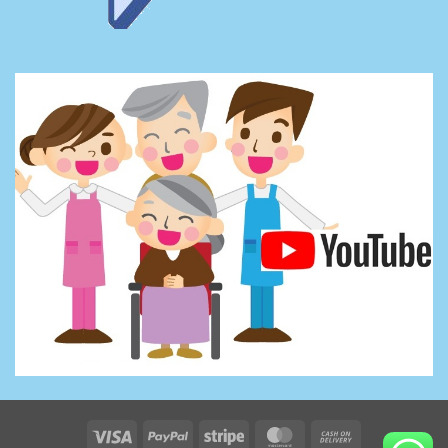
Visa
PayPal
Stripe
MasterCard
Cash