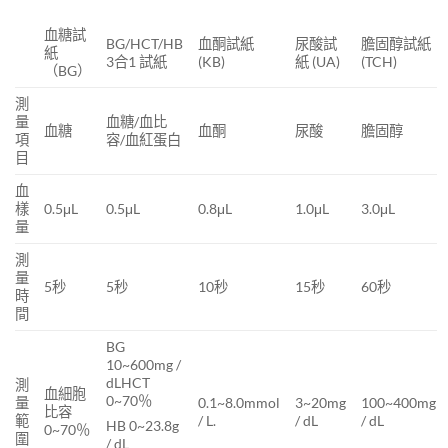
血糖試
BG/HCT/HB
血酮試紙
尿酸試
膽固醇試紙
紙
3合1 試紙
(KB)
紙 (UA)
(TCH)
（BG）
測
量
血糖/血比
血糖
血酮
尿酸
膽固醇
項
容/血紅蛋白
目
血
樣
0.5μL
0.5μL
0.8μL
1.0μL
3.0μL
量
測
量
5秒
5秒
10秒
15秒
60秒
時
間
BG
10~600mg /
dLHCT
測
血細胞
0~70％
量
0.1~8.0mmol
3~20mg
100~400mg
比容
範
/ L.
/ dL
/ dL
HB 0~23.8g
0~70％
圍
/ dL