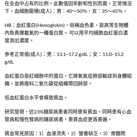
在全血中占有的比例。此數值因年齡和性別而異。正常情況
下，血細胞壓積(成人)：男：40～50％，女：35～45％。
HB：血紅蛋白(Hemoglobin)，俗稱血色素，是高等生物體
內負責運載氧的一種蛋白質。 可以用平均細胞血紅蛋白濃
度測出濃度。
參考正常值(成人)：男：13.1~17.2 g/dL；女：11.0~15.2
g/dL
血紅蛋白是紅細胞中的蛋白，它將氧氣從肺部輸送到身體組
織，並將廢料二氧化碳從組織帶回肺部。
低血紅蛋白水平會導致貧血。
研究發現，近23%糖尿病患者同時患有貧血。同時患有心血
管病和慢性腎病的糖尿病者，患貧血症更爲普遍。
貧血常見原因：1）血液流失，2）營養缺乏，3）骨髓問