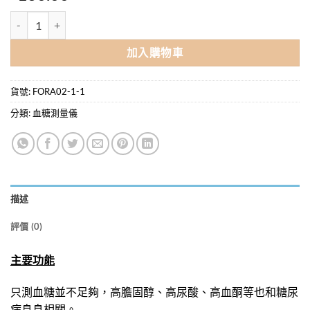
FORA 福爾血酮試紙（10張） 數量
加入購物車
貨號:
FORA02-1-1
分類:
血糖測量儀
描述
評價 (0)
主要功能
只測血糖並不足夠，高膽固醇、高尿酸、高血酮等也和糖尿
病息息相關。