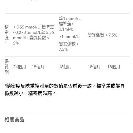
≦1 mmol/L,
標準差<
精
< 5.55 mmol/L: 標準差
0.1mM;
密
<0.278 mmol/L≧ 5.55
變異係數 < 7.5%
>1 mmol/L,
度
mmol/L: 變異係數 <
*
5%
變異係數 <
7.5%
保
質
24個月
18個月
18個月
18個月
18個月
期
*精密度反映重複測量的數值是否前後一致，標準差或變異
係數越小，精密度越高。
相關商品