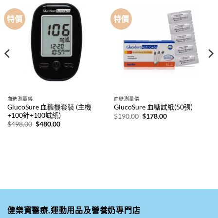
特價
特價
血糖測量儀
血糖測量儀
GlucoSure 血糖機套裝 (主機
GlucoSure 血糖試紙(50張)
+100針+100試紙)
原
目
$
190.00
$
178.00
始
前
原
目
$
498.00
$
480.00
價
價
始
前
格：
格：
價
價
$190.00。
$178.00。
格：
格：
$498.00。
$480.00。
健樂寶醫療,運動用品及營養奶專門店