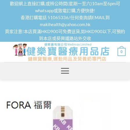
Skip
歡迎網上直接訂購,或辨公時間(星期一至六)10am至6pm可
to
whatsapp或致電訂購,方便快捷!
香港訂購電話 51065336/任何查詢請EMAIL到
content
makihealth@yahoo.com.hk
買家注意!本店買滿HKD900可免費送貨,如HKD900以下,可預約
到本店或葵興鐵路站外交收
0