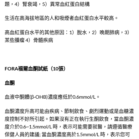
題，4）腎衰竭，5）異常血紅蛋白結構
生活在高海拔地區的人和吸煙者血紅蛋白水平較高。
高血紅蛋白水平的其他原因：1）脫水，2）晚期肺病，3）
某些腫瘤 4）骨髓疾病
FORA福爾血酮試紙（10張）
血酮
血液中酮體(β‐OHB)濃度應低於0.6mmol/L。
血酮濃度升高可能由疾病、節制飲食、劇烈運動或是血糖濃
度控制不好所引起。如果沒有正在執行生酮飲食，當血酮濃
度介於0.6~1.5mmol/L 時，表示可能需要就醫，請遵循醫療
保健人員的建議; 當血酮濃度高於1.5mmol/L 時，表示您可