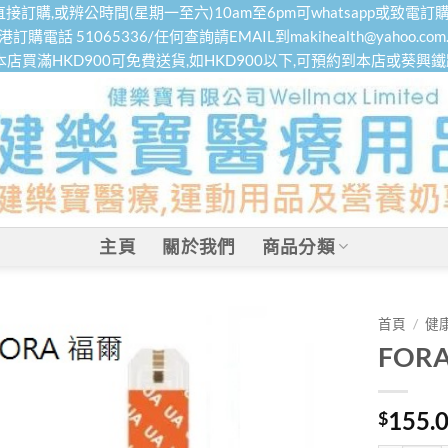
接訂購,或辨公時間(星期一至六)10am至6pm可whatsapp或致電訂購
港訂購電話 51065336/任何查詢請EMAIL到makihealth@yahoo.com.
本店買滿HKD900可免費送貨,如HKD900以下,可預約到本店或葵興
主頁
關於我們
商品分類
首頁
/
健
FO
155.
$