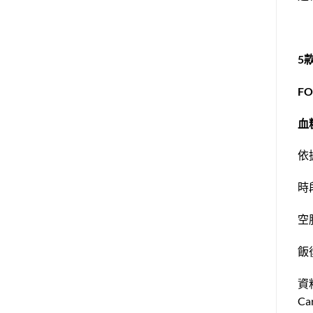
5
F
血
依
時
空腹
飯後
資料來
Car