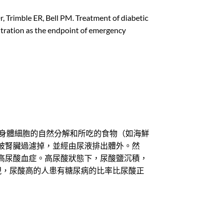
rimble ER, Bell PM. Treatment of diabetic
tration as the endpoint of emergency
謝物，由身體細胞的自然分解和所吃的食物（如海鮮
被腎臟過濾掉，並經由尿液排出體外。然
高尿酸血症。高尿酸狀態下，尿酸鹽沉積，
現，尿酸高的人患有糖尿病的比率比尿酸正