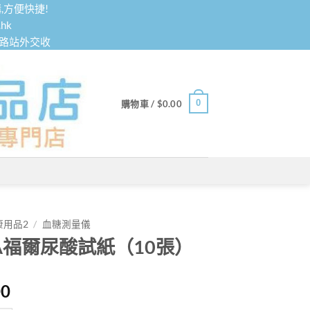
,方便快捷!
hk
鐵路站外交收
0
購物車 /
$
0.00
康用品2
/
血糖測量儀
RA福爾尿酸試紙（10張）
00