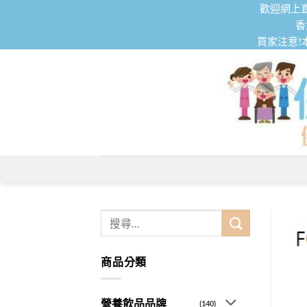
Skip
歡迎網上直
to
香
買家注意!
content
搜
尋
關
商品分類
鍵
字:
營養飲品品牌
(140)