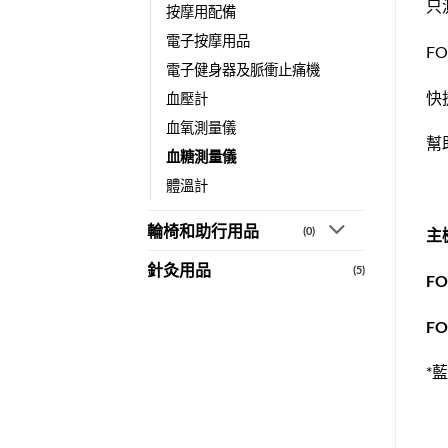
只
按摩用配備
電子按摩用品
F
電子健身器及脈衝止痛機
快
血壓計
血氧測量儀
幫
血糖測量儀
體溫計
輪椅和助行用品
(0)
主
針灸用品
(5)
FO
F
*