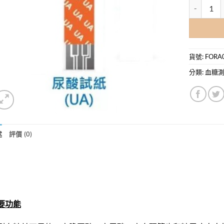
FORA福爾
貨號:
FORA0
分類:
血糖
述
評價 (0)
要功能