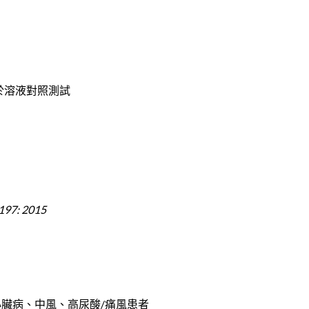
用於溶液對照測試
197: 2015
心臟病、中風、高尿酸/痛風患者