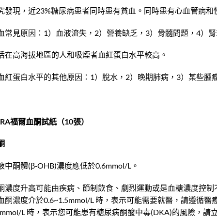
究發現，近23%糖尿病患者同時患有貧血。同時患有心血管病和
血常見原因：1）血液流失，2）營養缺乏，3）骨髓問題，4）
活在高海拔地區的人和吸煙者血紅蛋白水平較高。
血紅蛋白水平的其他原因：1）脫水，2）晚期肺病，3）某些腫瘤
ORA福爾血酮試紙（10張）
酮
液中酮體(β‐OHB)濃度應低於0.6mmol/L。
酮濃度升高可能由疾病、節制飲食、劇烈運動或是血糖濃度控制
血酮濃度介於0.6~1.5mmol/L 時，表示可能需要就醫，請遵循
.5mmol/L 時，表示您可能患有糖尿病酮酸中毒(DKA)的風險