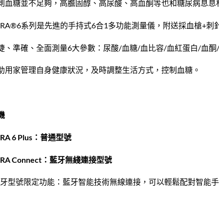
測血糖並不足夠，高膽固醇、高尿酸、高血酮等也和糖尿病息息
ORA®6系列是先進的手持式6合1多功能測量儀，附送採血槍+刺
捷、準確、全面測量6大參數：尿酸/血糖/血比容/血紅蛋白/血酮
助用家管理自身健康狀況，及時調整生活方式，控制血糖。
機
RA 6 Plus：普通型號
ORA Connect：藍牙無綫連接型號
藍牙型號限定功能：藍牙智能技術無線連接，可以輕鬆配對智能手