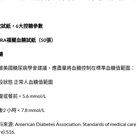
款試紙，6大控糖參數
ORA福爾血糖試紙（50張）
糖
據美國糖尿病學會建議，應盡量將血糖控制在標準血糖值範圍：
段狀態 正常人血糖值範圍
或餐前 < 5.6 mmol/L
2 小時 < 7.8 mmol/L
源: American Diabetes Association. Standards of medical care i
e):S16.