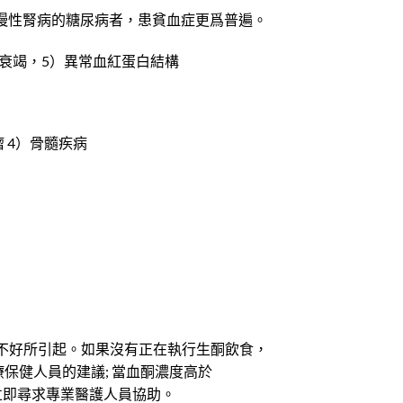
慢性腎病的糖尿病者，患貧血症更爲普遍。
腎衰竭，5）異常血紅蛋白結構
 4）骨髓疾病
不好所引起。如果沒有正在執行生酮飲食，
醫療保健人員的建議; 當血酮濃度高於
，請立即尋求專業醫護人員協助。