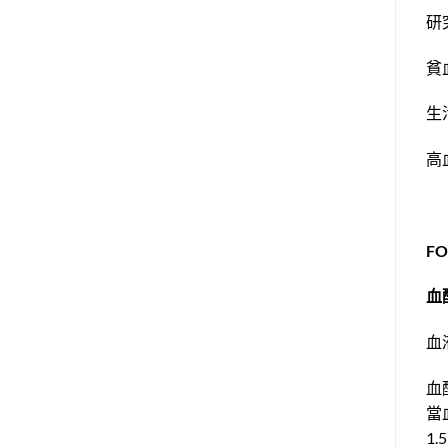
研
貧
生
高
F
血
血
血
當
1