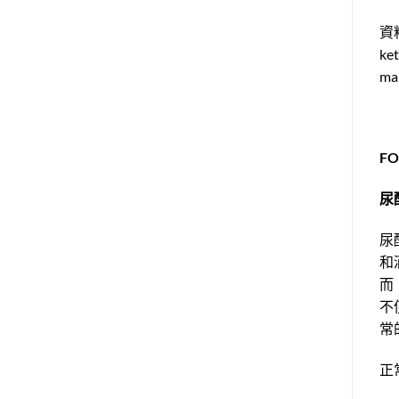
資料來
ket
man
F
尿
尿
和
而
不
常
正