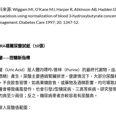
源: Wiggam MI, O’Kane MJ, Harper R, Atkinson AB, Hadden Dr, T
oacidosis using normalization of blood 3‐hydroxybutyrate concen
agement. Diabetes Care 1997; 20: 1347‐52.
ORA福爾尿酸試紙（10張）
酸——控糖新指標
酸（Uric Acid）是人體内嘌呤/普林（Purine）的最終代
酒精）產生。尿酸主要通過腎臟排泄，健康情況下，大部分尿酸
，不良飲食習慣，如高果糖飲食，或藥物及酒精影響，均可導致
僅會導致痛風發作，也會引發2型糖尿病、三高等疾病。研究發
的高至少兩倍；反之，糖尿病患者亦較容易有尿酸高。
常人尿酸值範圍：