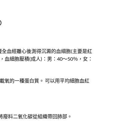
張）
，指抗凝全血經離心後測得沉澱的血細胞(主要是紅
血細胞壓積(成人)：男：40～50％，女：
責運載氧的一種蛋白質。 可以用平均細胞血紅
將廢料二氧化碳從組織帶回肺部。