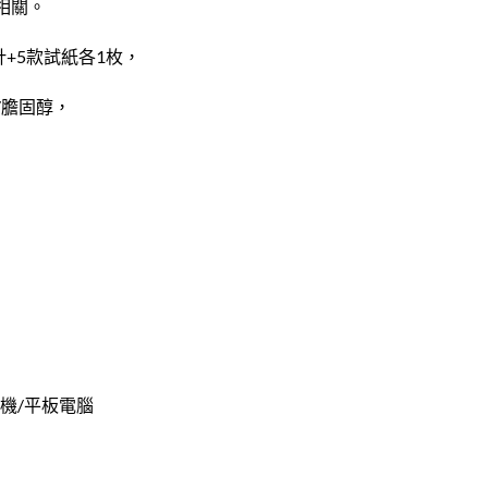
相關。
針+5款試紙各1枚，
/膽固醇，
機/平板電腦