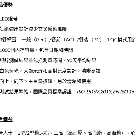
品優勢
LED燈帶
試紙彈出設計減少交叉感染風險
3餐標籤：一般（Gen）/餐前（AC）/餐後（PC）; 1 QC模式
1000個內存容量，包含日期和時間
記錄測試結果並包括測量時間，90天平均結果
白色背光，大顯示屏和高對比度設計，清晰易讀
向上、向下、主目錄按鈕，易於清潔和使用
測試結果準確，國際品質標準認證：
ISO 15197:2013, EN ISO 15
戶獲益
合人士：1型/2型糖尿病、三高（高血壓、高血脂、高血糖）、