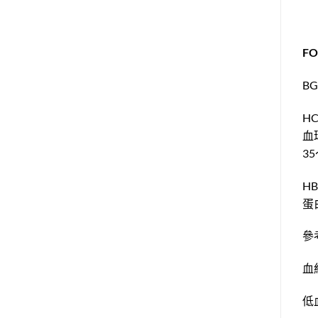
F
BG
H
血
3
H
蛋
參考
血
低