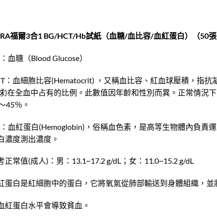
ORA福爾3合1 BG/HCT/Hb試紙（血糖/血比容/血紅蛋白）（50
：血糖（Blood Glucose）
CT：血細胞比容(Hematocrit) ，又稱血比容、紅血球壓積
球)在全血中占有的比例。此數值因年齡和性別而異。正常情況下，
5～45％。
B：血紅蛋白(Hemoglobin)，俗稱血色素，是高等生物體內負
白濃度測出濃度。
正常值(成人)：男：13.1~17.2 g/dL；女：11.0~15.2 g/dL
紅蛋白是紅細胞中的蛋白，它將氧氣從肺部輸送到身體組織，並
血紅蛋白水平會導致貧血。