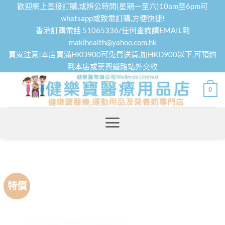
Skip
歡迎網上直接訂購,或辨公時間(星期一至六)10am至6pm可
to
whatsapp或致電訂購,方便快捷!
香港訂購電話 51065336/任何查詢請EMAIL到
content
makihealth@yahoo.com.hk
買家注意!本店買滿HKD900可免費送貨,如HKD900以下,可預約
到本店或葵興鐵路站外交收
0
特價