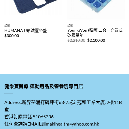
坐墊
坐墊
YoungWon (韓國)二合一充氣式
HUMANA U形減壓坐墊
矽膠坐墊
$
300.00
原
目
$
2,210.00
$
2,100.00
始
前
價
價
格：
格：
$2,210.00。
$2,100.00。
健樂寶醫療,運動用品及營養奶專門店
Address:新界葵涌打磚坪街63-75號, 冠和工業大廈, 2樓11B
室
香港訂購電話 51065336
任何查詢請EMAIL到makihealth@yahoo.com.hk