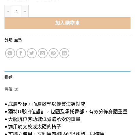
始
前
Embrace加拿大In-Line坐墊 數量
價
價
格：
格：
加入購物車
$760.00。
$730.00。
分類:
坐墊
描述
評價 (0)
• 底層堅硬，面層軟墊以優質海綿製成
• 獨特U形凹位設計，包圍及承托臀部，有效分佈身體重量
• 大腿坑位有助減低骨骼承受的重量
• 適用於太軟或太硬的椅子
• 可獨立使用、或利用魔術貼配以腰墊一同使用