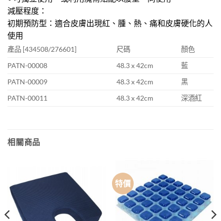
減壓程度：
初期預防型：適合皮膚出現紅、腫、熱、痛和皮膚硬化的人
使用
產品 [434508/276601]
尺碼
顏色
PATN-00008
48.3 x 42cm
藍
PATN-00009
48.3 x 42cm
黑
PATN-00011
48.3 x 42cm
深酒紅
相關商品
特價