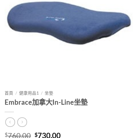
首頁
/
健康用品1
/
坐墊
Embrace加拿大In-Line坐墊
原
目
760.00
730.00
$
$