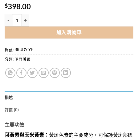
398.00
$
BRUDY 黃斑健™ 60粒/盒 (專利DHA護眼配方 | 減緩黃斑退化) 數量
加入購物車
貨號:
BRUDY YE
分類:
明目護眼
描述
評價 (0)
主要功效
葉黃素與玉米黃素：
黃斑色素的主要成分，可保護黃斑部區