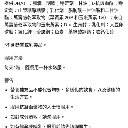
提供DHA）；膠囊：明膠；穩定劑：甘油；L-抗壞血酸；穩
定劑：山梨糖醇糖漿；乳化劑：脂肪酸一甘油酯和二甘油
酯；萬壽菊乾萃取物（葉黃素 20% 和玉米黃素 1%）；來自
萬壽菊乾萃取物的玉米黃素；D-α-生育醇；乳化劑：大豆卵
磷脂；氧化鋅；硫酸銅；色素：葉綠酸銅鈉；膽鈣化醇
*不含麩質或乳製品。
服用方法
每天1粒，隨餐用一杯水送服。
警告
營養補充品不能代替均衡、多樣化的飲食，以及健康的
生活方式。
服用抗凝血藥物的人士慎服用。
如對成分過敏，請勿服用。
如有懷孕或哺乳，服用前請先諮詢醫生。