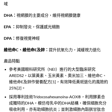
域
DHA：
視網膜的主要成分，維持視網膜健康
EPA ：
抑制發炎，保護感光細胞
DPA：
修復視覺神經
維他命C、維他命E及鋅：
提升抗氧化力，減緩視力退化
產品特點
參考美國眼科研究所（NEI）進行的大型臨床研究
AREDS2，以葉黃素、玉米黃素、奧米加三、維他命C、
維他命E及鋅作營養配方
[1]
，有效降低黃斑退化的風險約
25%
[2]
。
採用專利技術Tridocosahexanoína-AOX®，利用酵素合
成獨特的DHA，模仿母乳中的DHA結構，確保細胞充分
吸收利用，亦有助細胞抗炎；並刺激細胞內穀胱甘肽合