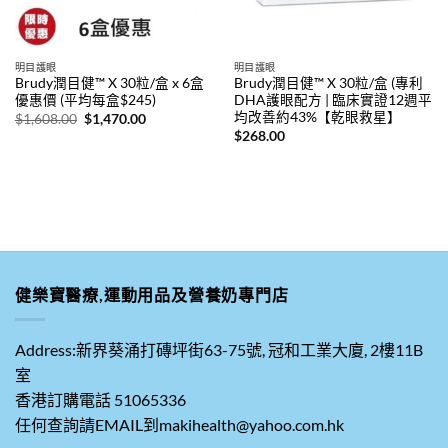
明目護眼
明目護眼
Brudy潤目健™ X 30粒/盒 x 6盒
Brudy潤目健™ X 30粒/盒 (專利
優惠價 (平均每盒$245)
DHA護眼配方 | 臨床實證12週平
均改善約43%【乾眼救星】
原
目
$
1,608.00
$
1,470.00
始
前
$
268.00
價
價
格：
格：
。
$1,608.00。
$1,470.00。
健樂寶醫療,運動用品及營養奶專門店
Address:新界葵涌打磚坪街63-75號, 冠和工業大廈, 2樓11B
室
香港訂購電話 51065336
任何查詢請EMAIL到makihealth@yahoo.com.hk