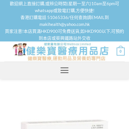
Skip
歡迎網上直接訂購,或辨公時間(星期一至六)10am至6pm可
to
whatsapp或致電訂購,方便快捷!
香港訂購電話 51065336/任何查詢請EMAIL到
content
makihealth@yahoo.com.hk
買家注意!本店買滿HKD900可免費送貨,如HKD900以下,可預約
到本店或葵興鐵路站外交收
0