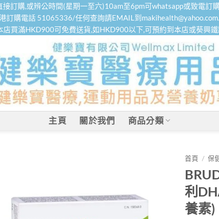
接訂購,或辨公時間(星期一至六)10am至6pm可whatsapp或致電訂購
港訂購電話 51065336/任何查詢請EMAIL到makihealth@yahoo.com.
本店買滿HKD900可免費送貨,如HKD900以下,可預約到本店或葵興
主頁
關於我們
商品分類
首頁
/
保
BRUD
利DH
養素