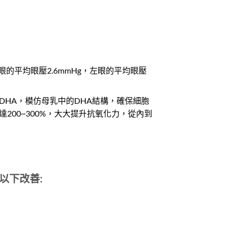
的平均眼壓2.6mmHg，左眼的平均眼壓
成獨特的DHA，模仿母乳中的DHA結構，確保細胞
00~300%，大大提升抗氧化力，從內到
以下改善: