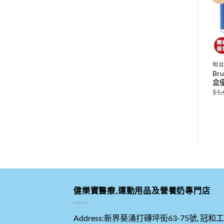
心血管健康
明目護眼
明
|
Holos 南極磷蝦油 60粒/樽 X
BRUDY 黃斑健™ 60粒/盒 x 6
Br
)
6樽優惠價 (平均每樽$280)
盒優惠價 (平均每盒$370)
盒優
原
目
原
目
$
1,860.00
$
1,680.00
$
2,388.00
$
2,220.00
$
1,
始
前
始
前
價
價
價
價
格：
格：
格：
格：
$1,860.00。
$1,680.00。
$2,388.00。
$2,220.00。
健樂寶醫療,運動用品及營養奶專門店
Address:新界葵涌打磚坪街63-75號, 冠和