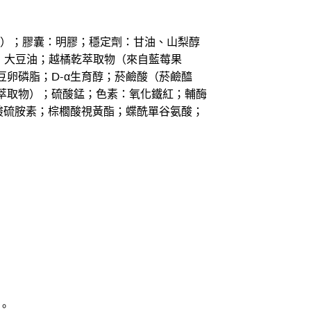
提供DHA）；膠囊：明膠；穩定劑：甘油、山梨醇
；大豆油；越橘乾萃取物（來自藍莓果
卵磷脂；D-α生育醇；菸鹼酸（菸鹼醯
萃取物）；硫酸錳；色素：氧化鐵紅；輔酶
硝酸硫胺素；棕櫚酸視黃酯；蝶酰單谷氨酸；
。