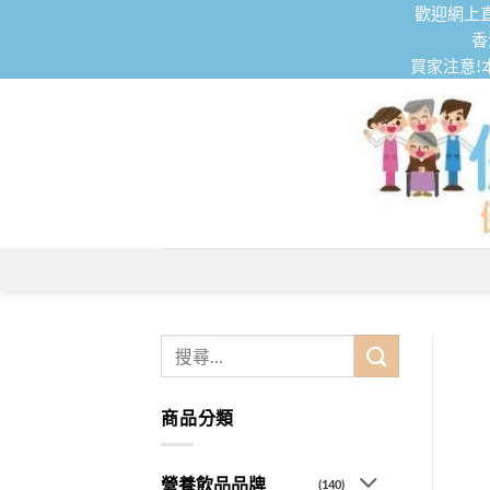
Skip
歡迎網上直
to
香
買家注意!
content
搜
尋
關
商品分類
鍵
字:
營養飲品品牌
(140)