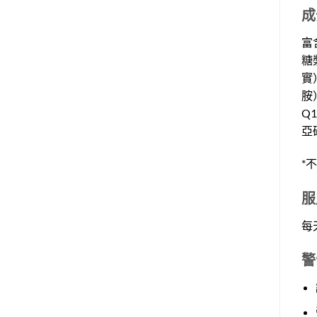
成
富
糖
實
胺
Q
亞
*
服
每
警