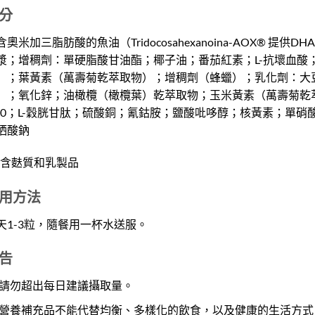
分
含奧米加三脂肪酸的魚油（Tridocosahexanoina-AOX® 
漿；增稠劑：單硬脂酸甘油酯；椰子油；番茄紅素；L-抗壞血酸
）；葉黃素（萬壽菊乾萃取物）；增稠劑（蜂蠟）；乳化劑：大豆
）；氧化鋅；油橄欖（橄欖葉）乾萃取物；玉米黃素（萬壽菊乾
10；L-穀胱甘肽；硫酸銅；氰鈷胺；鹽酸吡哆醇；核黃素；單
硒酸鈉
不含麩質和乳製品
用方法
天1-3粒，隨餐用一杯水送服。
告
請勿超出每日建議攝取量。
營養補充品不能代替均衡、多樣化的飲食，以及健康的生活方式