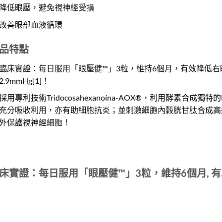
降低眼壓，避免視神經受損
改善眼部血液循環
品特點
臨床實證：每日服用「眼壓健™」3粒，維持6個月，有效降低右眼
2.9mmHg
[1]
！
採用專利技術Tridocosahexanoína-AOX®，利用酵素合
充分吸收利用，亦有助細胞抗炎；並刺激細胞內穀胱甘肽合成高達2
外保護視神經細胞！
床實證：每日服用「眼壓健™」3粒，維持6個月, 有