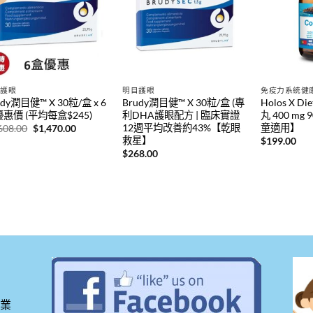
目護眼
明目護眼
免疫力系統健
udy潤目健™ X 30粒/盒 x 6
Brudy潤目健™ X 30粒/盒 (專
Holos X D
惠價 (平均每盒$245)
利DHA護眼配方 | 臨床實證
丸 400 mg
12週平均改善約43%【乾眼
童適用】
原
目
608.00
$
1,470.00
始
前
救星】
$
199.00
價
價
$
268.00
格：
格：
$1,608.00。
$1,470.00。
工業