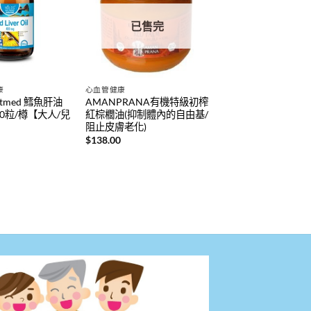
已售完
康
心血管健康
ietmed 鱈魚肝油
AMANPRANA有機特級初榨
 90粒/樽【大人/兒
紅棕櫚油(抑制體內的自由基/
阻止皮膚老化)
$
138.00