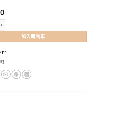
00
眼壓健™ X 30粒/盒 (專利DHA護眼配方 | 23種健眼營養素)【眼壓高必備】 
加入購物車
Y EP
護眼