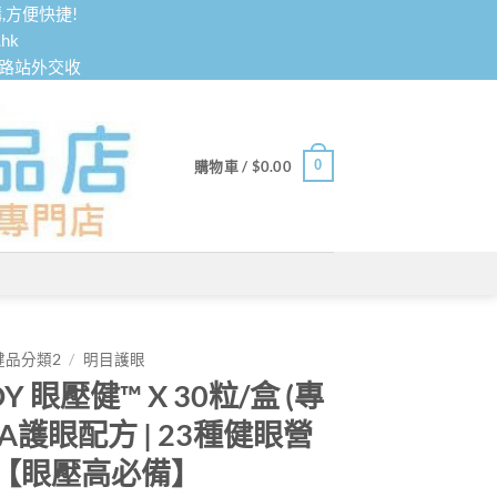
,方便快捷!
hk
鐵路站外交收
0
購物車 /
$
0.00
健品分類2
/
明目護眼
Y 眼壓健™ X 30粒/盒 (專
A護眼配方 | 23種健眼營
)【眼壓高必備】