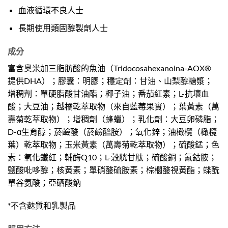
血液循環不良人士
長期使用類固醇製劑人士
成分
富含奧米加三脂肪酸的魚油（Tridocosahexanoina-AOX®
提供DHA）；膠囊：明膠；穩定劑：甘油、山梨醇糖漿；
增稠劑：單硬脂酸甘油酯；椰子油；番茄紅素；L-抗壞血
酸；大豆油；越橘乾萃取物（來自藍莓果實）；葉黃素（萬
壽菊乾萃取物）；增稠劑（蜂蠟）；乳化劑：大豆卵磷脂；
D-α生育醇；菸鹼酸（菸鹼醯胺）；氧化鋅；油橄欖（橄欖
葉）乾萃取物；玉米黃素（萬壽菊乾萃取物）；硫酸錳；色
素：氧化鐵紅；輔酶Q10；L-穀胱甘肽；硫酸銅；氰鈷胺；
鹽酸吡哆醇；核黃素；單硝酸硫胺素；棕櫚酸視黃酯；蝶酰
單谷氨酸；亞硒酸鈉
*不含麩質和乳製品