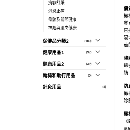
抗敏舒緩
優
消炎止痛
橄
骨骼及關節健康
質
神經與肌肉健康
直
隔
保健品分類2
(180)
茄
健康用品1
(37)
降
健康用品2
(39)
過
肪
輪椅和助行用品
(0)
防
針灸用品
(5)
橄
除
橄
《
8