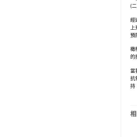
(
經
上
預
橄
的
當
抗
持
相