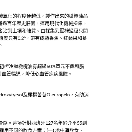
欖氧化的程度便越低，製作出來的橄欖油品
洛哥過百年歷史莊園，運用現代化機械採集，
者沾到土壤和雜質。由採集到壓榨過程只間
度只有0.2°，帶有成熟香蕉、紅蘋果和蕃
。
級初榨冷壓橄欖油有超過60%單元不飽和脂
持血管暢通，降低心血管疾病風險。
yrsol及橄欖苦苷Oleuropein，有助消
骼。這項針對西班牙127名年齡介乎55到
採用不同的飲食方案：(一) 地中海飲食、