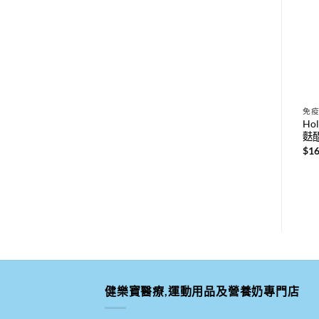
特價
心血管健康
心血管健康
免
OLIVIE 有機橄欖精華 50粒 /
OLIVIE PLUS 30x 特級初榨
Hol
[最強抗氧化物] | 1粒膠囊=2L
橄欖油 250ML X 4樽優惠價
麩醯
橄欖油 / 抗氧化 / 護關節
(平均每樽$268)
$
16
原
目
$
336.00
$
1,200.00
$
1,072.00
始
前
價
價
格：
格：
$1,200.00。
$1,072.00。
健樂寶醫療,運動用品及營養奶專門店