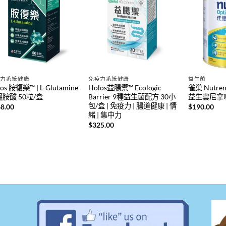
疫力系統健康
免疫力系統健康
益生菌
os 胺復樂™ | L-Glutamine
Holos益腸禦™ Ecologic
雀巢 Nutre
胺酸 50粒/盒
Barrier 9種益生菌配方 30小
益生雲尼拿味
包/盒 | 免疫力 | 腸道健康 | 情
8.00
$
190.00
緒 | 集中力
$
325.00