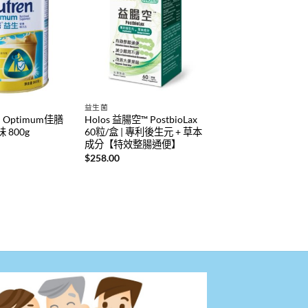
益生菌
n Optimum佳膳
Holos 益腸空™ PostbioLax
 800g
60粒/盒 | 專利後生元 + 草本
成分【特效整腸通便】
$
258.00