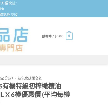
,方便快捷!
hk
鐵路站外交收
0
購物車 /
$
0.00
健品分類1
/
抗氧化延緩衰老
AS有機特級初榨橄欖油
ML X 6樽優惠價 (平均每樽
)