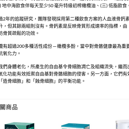
二) 地中海飲食伴每天至少50 毫升特級初榨橄欖油、(三) 低脂飲食
過2年的追蹤研究，團隊發現採用第二種飲食方案的人血液骨鈣素(Ost
升，但其餘兩組則沒有。骨鈣素是反映骨質形成速率的指標，由
防骨質疏鬆的功效。
欖有超過200多種活性成份 ─ 橄欖多酚，當中對骨骼健康最為
抗氧化力。
我們身體老化，所產生的自由基令骨細胞凋亡及組織流失，繼而
氧化功能有效抵禦自由基對骨骼細胞的侵害。另一方面，它們有
「造骨細胞」和「蝕骨細胞」的平衡功能。
關商品