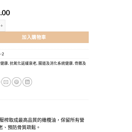
.00
機特級初榨橄欖油 750ML X 6樽優惠價 (平均每樽$180) 數量
加入購物車
-2
管健康
,
抗氧化延緩衰老
,
腸道及消化系統健康
,
骨骼及
，冷壓榨取成最高品質的橄欖油，保留所有營
老、預防骨質疏鬆。