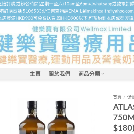
接訂購,或辨公時間(星期一至六)10am至6pm可whatsapp或致電訂購
港訂購電話 51065336/任何查詢請EMAIL到makihealth@yahoo.com.
本店買滿HKD900可免費送貨,如HKD900以下,可預約到本店或葵興
主頁
關於我們
商品分類
首頁
/
保
ATL
750
$180