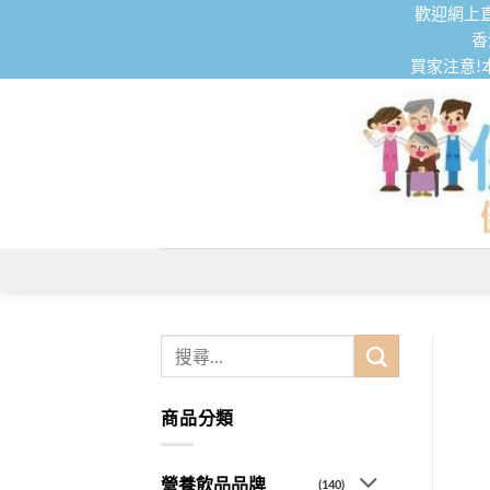
Skip
歡迎網上直
to
香
買家注意!
content
搜
尋
關
商品分類
鍵
字:
營養飲品品牌
(140)