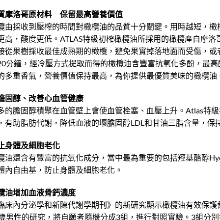
質摩洛哥原材料 保留最高營養價值
欖由採收到壓榨的時間對橄欖油的品質十分關鍵。用時越短，橄
更高，酸度更低。ATLAS特級初榨橄欖油所採用的橄欖產自摩
接從果樹採收最佳成熟期的橄欖，避免果實掉落地面而受傷，或
20分鐘，經冷壓方式提取而得的橄欖油含豐富抗氧化多酚，最高酸
的多重香氣，營養價值保持最高，為你提供最優質美味的橄欖油
膽固醇、改善心血管健康
多的膽固醇積聚在血管壁上會使血管栓塞、血壓上升。Atlas特
，有助脂肪代謝，降低血液的壞膽固醇LDL和甘油三脂含量，保
止身體及細胞老化
欖油還含有豐富的抗氧化成分，當中最為重要的包括羥基酪醇Hydroxyt
體內自由基，防止身體及細胞老化。
欖油增加血液骨鈣濃度
臨床內分泌學和新陳代謝學期刊》的新研究顯示橄欖油有效保護骨
0歲男性的研究，將自願者隨機分成3組，進行對照實驗。3組分別