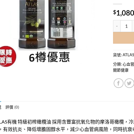
1,080
$
ATLAS有
貨號:
ATLAS
分類:
心血
關節健康
述
評價 (0)
TLAS有機 特級初榨橄欖油 採用含豐富抗氧化物的摩洛哥橄欖
，有效抗炎、降低壞膽固醇水平，減少心血管病風險，同時抗衰