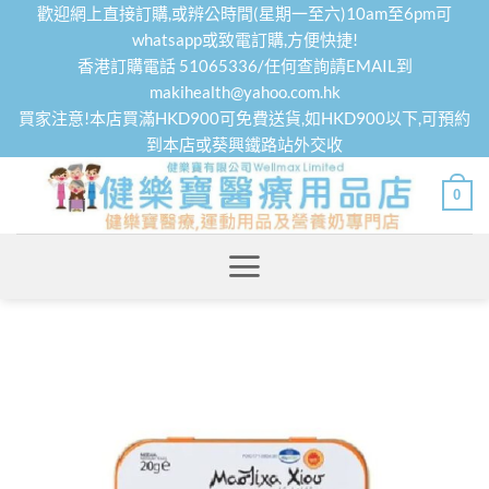
Skip
歡迎網上直接訂購,或辨公時間(星期一至六)10am至6pm可
to
whatsapp或致電訂購,方便快捷!
香港訂購電話 51065336/任何查詢請EMAIL到
content
makihealth@yahoo.com.hk
買家注意!本店買滿HKD900可免費送貨,如HKD900以下,可預約
到本店或葵興鐵路站外交收
0