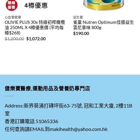
心血管健康
益生菌
OLIVIE PLUS 30x 特級初榨橄欖
雀巢 Nutren Optimum佳膳益生
油 250ML X 4樽優惠價 (平均每
雲尼拿味 800g
樽$268)
$
190.00
原
目
$
1,200.00
$
1,072.00
始
前
價
價
格：
格：
$1,200.00。
$1,072.00。
健樂寶醫療,運動用品及營養奶專門店
Address:新界葵涌打磚坪街63-75號, 冠和工業大廈, 2樓11B
室
香港訂購電話 51065336
任何查詢請EMAIL到makihealth@yahoo.com.hk