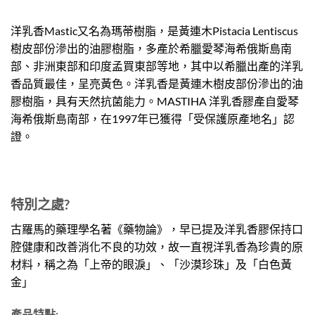
洋乳香Mastic又名為瑪蒂樹脂，是黃連木Pistacia Lentiscus
樹皮部份滲出的油膠樹脂，多產於希臘愛琴海希俄斯島南
部、非洲東部和印度孟買東部等地，其中以希臘出產的洋乳
香品質最佳，呈亮黃色。洋乳香是黃連木樹皮部份滲出的油
膠樹脂，具有天然抗菌能力。MASTIHA 洋乳香膠產自愛琴
海希俄斯島南部，在1997年已獲得「受保護原產地名」認
證。
特別之處?
古羅馬的藥理學名著《藥物論》，早已提及洋乳香膠保持口
腔健康和改善消化不良的功效，故一直視洋乳香為珍貴的原
材料，稱之為「上帝的眼淚」、「沙漠珍珠」及「白色黃
金」
產品特點: