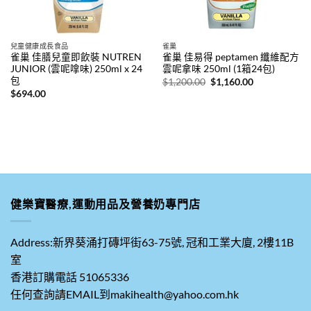
兒童健康成長食品
雀巢
雀巢 佳膳兒童即飲裝 NUTREN
雀巢 佳易得 peptamen 纖維配方
JUNIOR (雲呢嗱味) 250ml x 24
雲呢拿味 250ml (1箱24包)
包
原
目
$
1,200.00
$
1,160.00
始
前
$
694.00
價
價
格：
格：
$1,200.00。
$1,160.00。
健樂寶醫療,運動用品及營養奶專門店
Address:新界葵涌打磚坪街63-75號, 冠和工業大廈, 2樓11B
室
香港訂購電話 51065336
任何查詢請EMAIL到makihealth@yahoo.com.hk