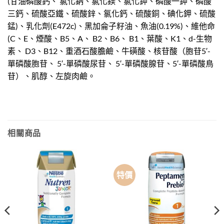
(甘油磷酸鈣、 氯化鈉、氯化鎂、氯化鉀、磷酸一鉀、磷酸
三鈣、硫酸亞鐵、硫酸鋅、氯化鈣、硫酸銅、碘化鉀、硫酸
錳)、乳化劑(E472c)、黑加侖子籽油、魚油(0.19%)、維他命
(C、E、煙酸、B5、A、 B2、B6、 B1、葉酸、K1、d-生物
素、 D3、B12、重酒石酸膽鹼、牛磺酸、核苷酸（胞苷5′-
單磷酸胞苷、 5′-單磷酸尿苷、 5′-單磷酸腺苷、5′-單磷酸鳥
苷）、肌醇、左旋肉鹼。
相關商品
特價