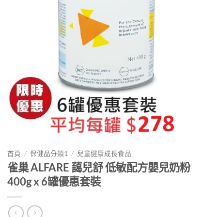
首頁
/
保健品分類1
/
兒童健康成長食品
雀巢 ALFARE 藹兒舒 低敏配方嬰兒奶粉
400g x 6罐優惠套裝