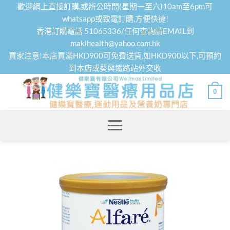
Skip
歡迎網上直接訂購,或辨公時間(星期一至六)10am至6pm可
to
whatsapp或致電訂購,方便快捷!
香港訂購電話 51065336/任何查詢請EMAIL到
content
makihealth@yahoo.com.hk
買家注意!本店買滿HKD900可免費送貨,如HKD900以下,可預約
到本店或葵興鐵路站外交收
0