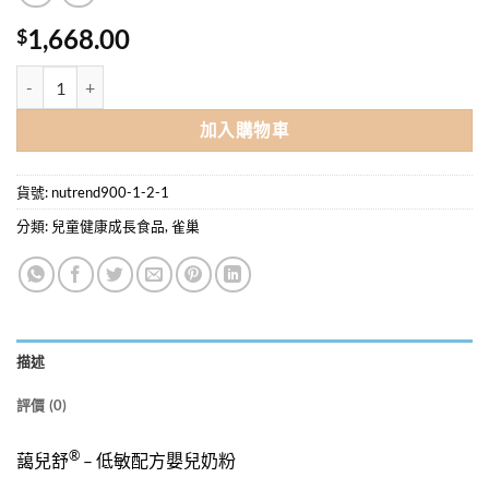
1,668.00
$
雀巢 ALFARE 藹兒舒 低敏配方嬰兒奶粉 400g x 6罐優惠套裝 數量
加入購物車
貨號:
nutrend900-1-2-1
分類:
兒童健康成長食品
,
雀巢
描述
評價 (0)
®
藹兒舒
– 低敏配方嬰兒奶粉