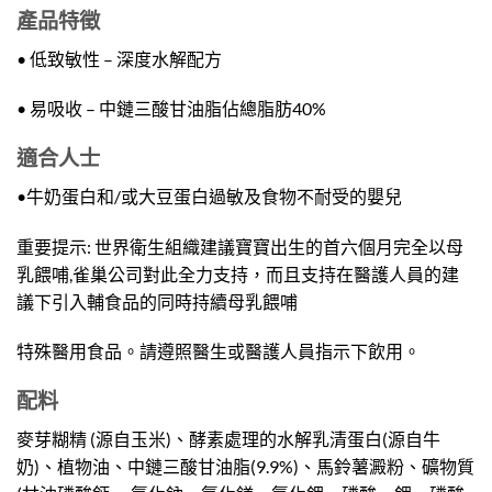
產品特徵
• 低致敏性 – 深度水解配方
• 易吸收 – 中鏈三酸甘油脂佔總脂肪40%
適合人士
•牛奶蛋白和/或大豆蛋白過敏及食物不耐受的嬰兒
重要提示: 世界衛生組織建議寶寶出生的首六個月完全以母
乳餵哺,雀巢公司對此全力支持，而且支持在醫護人員的建
議下引入輔食品的同時持續母乳餵哺
特殊醫用食品。請遵照醫生或醫護人員指示下飲用。
配料
麥芽糊精 (源自玉米)、酵素處理的水解乳清蛋白(源自牛
奶)、植物油、中鏈三酸甘油脂(9.9%)、馬鈴薯澱粉、礦物質