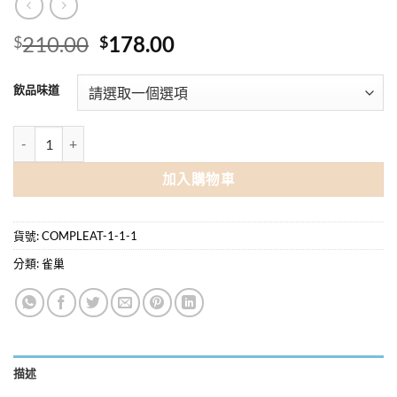
原
目
210.00
178.00
$
$
始
前
價
價
飲品味道
格：
格：
$210.00。
$178.00。
雀巢 快凝寶® THICKENUP 即食營養糊餐 (70G X 6包)/盒 (兩款口
加入購物車
貨號:
COMPLEAT-1-1-1
分類:
雀巢
描述