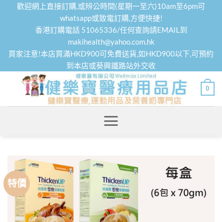
Skip
歡迎網上直接訂購,或辨公時間(星期一至六)10am至6pm可
to
whatsapp或致電訂購,方便快捷!
香港訂購電話 51065336/任何查詢請EMAIL到
content
makihealth@yahoo.com.hk
買家注意!本店買滿HKD900可免費送貨,如HKD900以下,可預約
到本店或葵興鐵路站外交收
0
特價