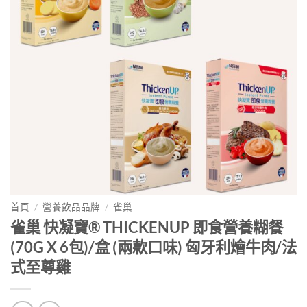
首頁
/
營養飲品品牌
/
雀巢
雀巢 快凝寶® THICKENUP 即食營養糊餐
(70G X 6包)/盒 (兩款口味) 匈牙利燴牛肉/法
式至尊雞