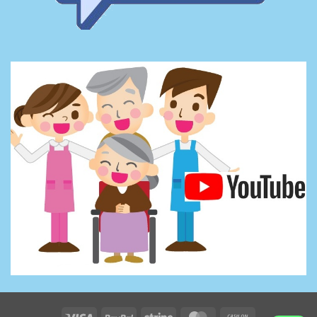
Visa
PayPal
Stripe
MasterCard
Cash