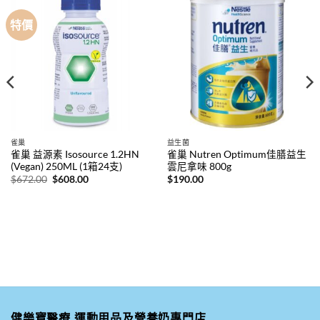
特價
雀巢
益生菌
雀巢 益源素 Isosource 1.2HN
雀巢 Nutren Optimum佳膳益生
(Vegan) 250ML (1箱24支)
雲尼拿味 800g
原
目
$
672.00
$
608.00
$
190.00
始
前
價
價
格：
格：
$672.00。
$608.00。
健樂寶醫療,運動用品及營養奶專門店