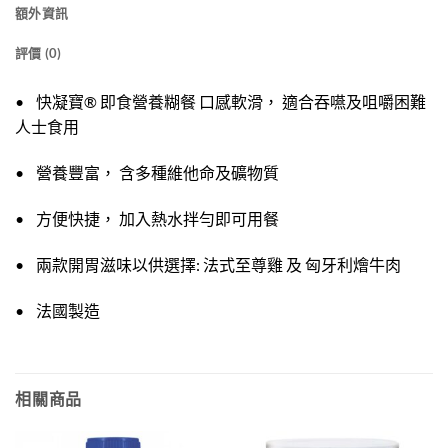
額外資訊
評價 (0)
• 快凝寶® 即食營養糊餐 口感軟滑， 適合吞嚥及咀嚼困難
人士食用
• 營養豐富， 含多種維他命及礦物質
• 方便快捷， 加入熱水拌勻即可用餐
• 兩款開胃滋味以供選擇: 法式至尊雞 及 匈牙利燴牛肉
• 法國製造
相關商品