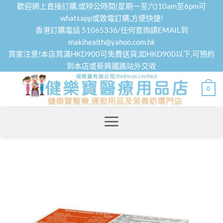
Skip
歡迎網上直接訂購,或辨公時間(星期一至六)10am至6pm可
to
whatsapp或致電訂購,方便快捷!
香港訂購電話 51065336/任何查詢請EMAIL到
content
makihealth@yahoo.com.hk
買家注意!本店買滿HKD900可免費送貨,如HKD900以下,可預約
到本店或葵興鐵路站外交收
0