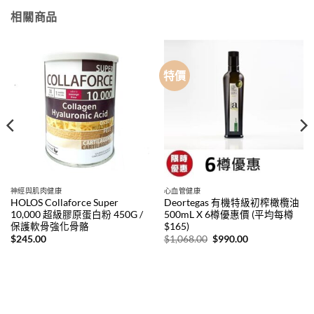
相關商品
特價
神經與肌肉健康
心血管健康
HOLOS Collaforce Super
Deortegas 有機特級初榨橄欖油
10,000 超級膠原蛋白粉 450G /
500mL X 6樽優惠價 (平均每樽
保護軟骨強化骨骼
$165)
原
目
$
245.00
$
1,068.00
$
990.00
始
前
價
價
。
格：
格：
$1,068.00。
$990.00。