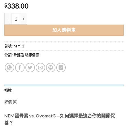
338.00
$
特效蛋骨素 Ovomet® X 60粒/盒 | 3天改善關節痛 | 僵硬 | 軟骨修復 數
加入購物車
貨號:
nem-1
分類:
骨骼及關節健康
描述
評價 (0)
NEM蛋骨素 vs. Ovomet®—如何選擇最適合你的關節保
養？