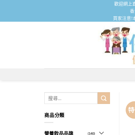
Skip
歡迎網上直
to
香
買家注意!
content
搜
尋
特
關
商品分類
鍵
字:
營養飲品品牌
(140)