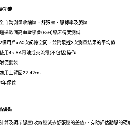
要功能
全自動測量收縮壓、舒張壓、脈搏率及脈壓
通過歐洲高血壓學會(ESH)臨床精度測試
2個用戶x 60次記憶空間，並附最近3次測量結果的平均值
使用4 x AA電池或交流電(不包括)操作
附便攜袋
適用上臂圍22-42cm
3年保養
品優點
計算及顯示脈壓(收縮壓減去舒張壓的差值)，有助評估動脈的硬