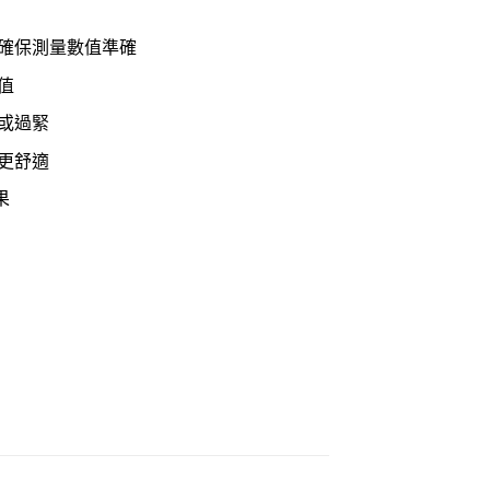
，確保測量數值準確
值
或過緊
更舒適
果