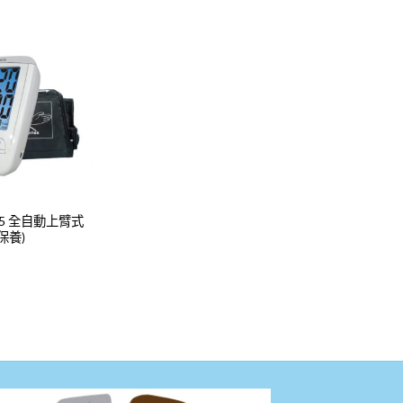
A55 全自動上臂式
保養)