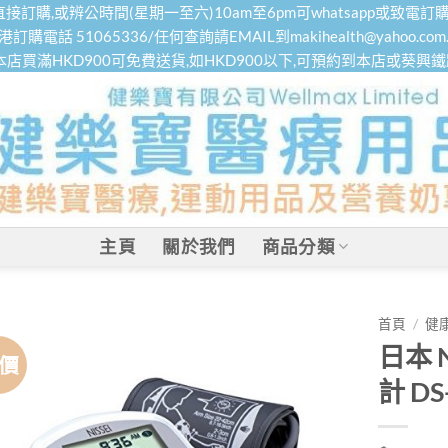
接訂購,或辨公時間(星期一至六)10am至6pm可whatsapp或致電訂購
港訂購電話 51065336/任何查詢請EMAIL到makihealth@yahoo.com.
本店買滿HKD900可免費送貨,如HKD900以下,可預約到本店或葵興
主頁
關於我們
商品分類
首頁
/
健
日本 
價
計 DS