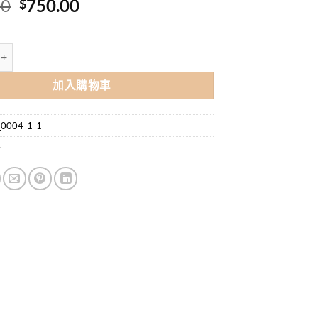
原
目
00
750.00
$
始
前
價
價
EI 智能型上臂式血壓計 DS-N10J (3年保養) 數量
格：
格：
$780.00。
$750.00。
加入購物車
0004-1-1
計