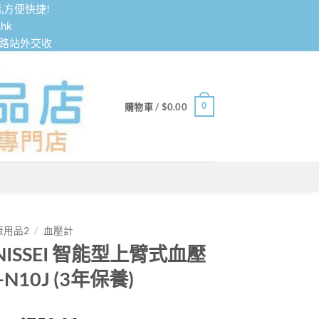
,方便快捷!
hk
鐵路站外交收
0
購物車 /
$
0.00
康用品2
/
血壓計
NISSEI 智能型上臂式血壓
-N10J (3年保養)