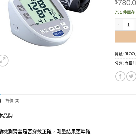
780.
$
731 件庫存
日本 NISS
貨號:
BLOO_
分類:
血壓
述
評價 (0)
本品牌
動檢測臂套是否穿戴正確，測量結果更準確