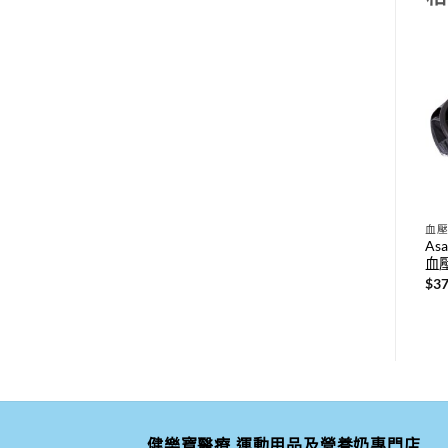
血
As
血壓
$
37
健樂寶醫療,運動用品及營養奶專門店