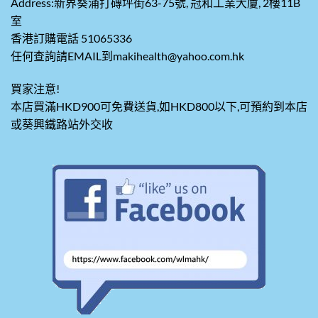
Address:新界葵涌打磚坪街63-75號, 冠和工業大廈, 2樓11B
室
香港訂購電話 51065336
任何查詢請EMAIL到makihealth@yahoo.com.hk
買家注意!
本店買滿HKD900可免費送貨,如HKD800以下,可預約到本店
或葵興鐵路站外交收