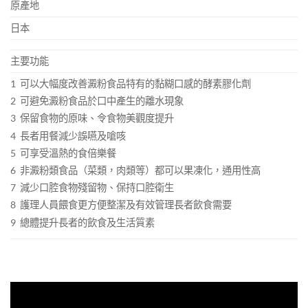
原產地
日本
主要功能
1
可以大幅度改善澱粉食品特有的黏糊口感的酵素膠化劑
2
可避免澱粉食品於口中產生的離水現象
3
保留食物的原味、令食物美觀度提升
4
長者用餐減少誤嚥及嗆咳
5
可享受溫熱的食倍樂餐
6
非澱粉類食品（菜類，肉類等）都可以果凍化，通用性高
7
減少口腔食物殘留物、保持口腔衛生
8
護理人員餵食更方便整潔及有效管理長者飲食需要
9
總體提升長者的飲食及生活質素