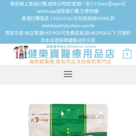
Skip
歡迎網上直接訂購,或辨公時間(星期一至六)10am至6pm可
to
whatsapp或致電訂購,方便快捷!
香港訂購電話 51065336/任何查詢請EMAIL到
content
makihealth@yahoo.com.hk
買家注意!本店買滿HKD900可免費送貨,如HKD900以下,可預約
到本店或葵興鐵路站外交收
0