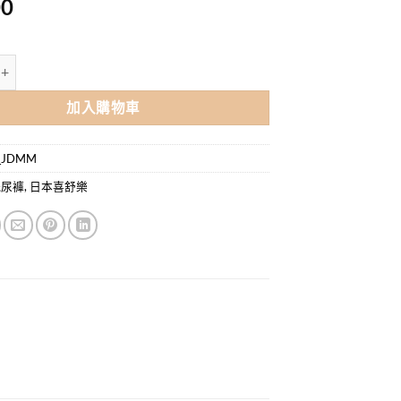
00
紙尿褲-中碼 (M-L) (薄裝) (34片 x 3包) 數量
加入購物車
_JDMM
紙尿褲
,
日本喜舒樂