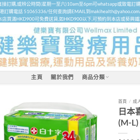
接訂購,或辨公時間(星期一至六)10am至6pm可whatsapp或致電訂購
港訂購電話 51065336/任何查詢請EMAIL到makihealth@yahoo.com.
本店買滿HKD900可免費送貨,如HKD900以下,可預約到本店或葵興
主頁
關於我們
商品分類
首頁
/
成
日本
(M-L)