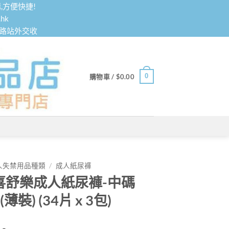
,方便快捷!
hk
鐵路站外交收
0
購物車 /
$
0.00
人失禁用品種類
/
成人紙尿褲
喜舒樂成人紙尿褲-中碼
 (薄裝) (34片 x 3包)