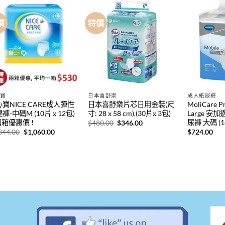
價
特價
心寶
日本喜舒樂
成人紙尿褲
寶NICE CARE成人彈性
日本喜舒樂片芯日用金裝(尺
MoliCare P
褲-中碼M (10片 x 12包)
寸: 28 x 58 cm),(30片x 3包)
Large 
兩箱優惠價 !
尿褲 大碼 (
原
目
$
480.00
$
346.00
始
前
原
目
344.00
$
1,060.00
$
724.00
價
價
始
前
格：
格：
價
價
$480.00。
$346.00。
格：
格：
$1,344.00。
$1,060.00。