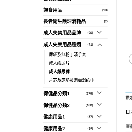
餵食用品
(10)
長者衛生護理消耗品
(2)
成人失禁用品品牌
(90)
成人失禁用品種類
(91)
尿袋及無粉丁晴手套
成人紙尿片
成人紙尿褲
片芯及床墊及消毒濕紙巾
保健品分類1
(178)
描
保健品分類2
(180)
日
健康用品1
(37)
產
健康用品2
(39)