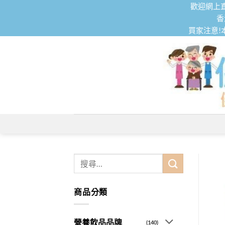
Skip
歡迎網上直
to
香
買家注意!
content
搜
尋
關
商品分類
鍵
字:
營養飲品品牌
(140)