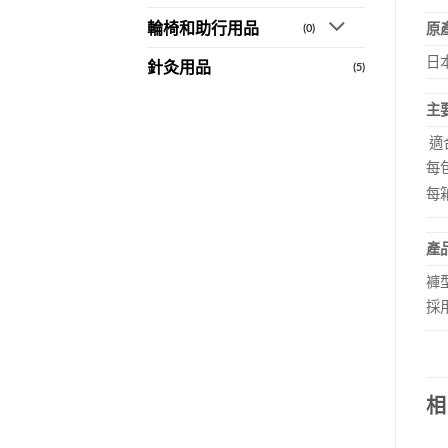
輪椅和助行用品
原
(0)
日
針灸用品
(5)
主
適合
每包
每箱
產
褲
採
相