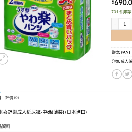
690.
$
731 件庫存
日本喜舒樂成人
貨號:
PANT
分類:
成人
述
評價 (0)
本喜舒樂成人紙尿褲-中碼(薄裝) (日本進口)
品資料