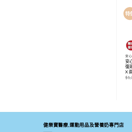
特價
特
成人紙尿褲
一定妥
安
日本喜舒樂成人紙尿褲-大碼
一定妥日用尿褲大碼 (L) (11
安心
紙
(L-LL) (輕巧型) (20片 x 3包)
片X8包) X 兩箱優惠價 !
復建
X 
原
目
$
449.00
$
1,100.00
$
940.00
始
前
$
1,
價
價
格：
格：
$1,100.00。
$940.00。
健樂寶醫療,運動用品及營養奶專門店