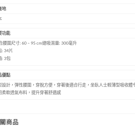
產地
本
要功能
腰圍尺寸: 60 – 95 cm總吸濕量: 300毫升
: 34片
: 3包
品優點
型設計，彈性腰圍，穿脫方便，穿著後適合行走，坐臥人士輕薄型吸收體
用柔軟透氣布料，提升穿著舒適感
關商品