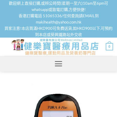
Skip
歡迎網上直接訂購,或辨公時間(星期一至六)10am至6pm可
to
whatsapp或致電訂購,方便快捷!
香港訂購電話 51065336/任何查詢請EMAIL到
content
makihealth@yahoo.com.hk
買家注意!本店買滿HKD900可免費送貨,如HKD900以下,可預約
到本店或葵興鐵路站外交收
0