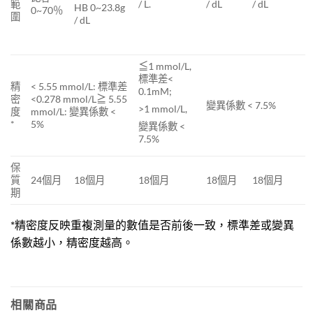
範
/ L.
/ dL
/ dL
HB 0~23.8g
0~70％
圍
/ dL
≦1 mmol/L,
標準差<
精
< 5.55 mmol/L: 標準差
0.1mM;
密
<0.278 mmol/L≧ 5.55
變異係數 < 7.5%
>1 mmol/L,
度
mmol/L: 變異係數 <
*
5%
變異係數 <
7.5%
保
質
24個月
18個月
18個月
18個月
18個月
期
*精密度反映重複測量的數值是否前後一致，標準差或變異
係數越小，精密度越高。
相關商品