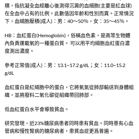
積，指抗凝全血經離心後測得沉澱的血細胞(主要是紅血球)
在全血中占有的比例。此數值因年齡和性別而異。正常情況
下，血細胞壓積(成人)：男：40～50％，女：35～45％。
HB：血紅蛋白(Hemoglobin)，俗稱血色素，是高等生物體
內負責運載氧的一種蛋白質。 可以用平均細胞血紅蛋白濃
度測出濃度。
參考正常值(成人)：男：13.1~17.2 g/dL；女：11.0~15.2
g/dL
血紅蛋白是紅細胞中的蛋白，它將氧氣從肺部輸送到身體組
織，並將廢料二氧化碳從組織帶回肺部。
低血紅蛋白水平會導致貧血。
研究發現，近23%糖尿病患者同時患有貧血。同時患有心血
管病和慢性腎病的糖尿病者，患貧血症更爲普遍。