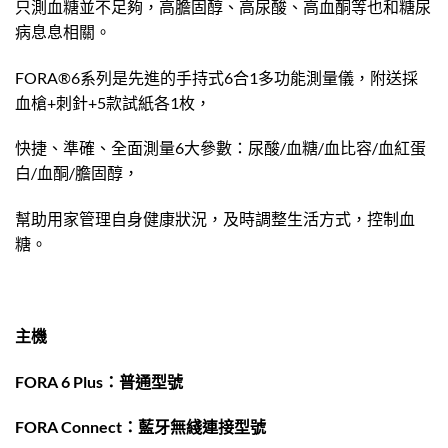
只測血糖並不足夠，高膽固醇、高尿酸、高血酮等也和糖尿
病息息相關。
FORA®6系列是先進的手持式6合1多功能測量儀，附送採
血槍+刺針+5款試紙各1枚，
快捷、準確、全面測量6大參數：尿酸/血糖/血比容/血紅蛋
白/血酮/膽固醇，
幫助用家管理自身健康狀況，及時調整生活方式，控制血
糖。
主機
FORA 6 Plus：普通型號
FORA Connect：藍牙無綫連接型號