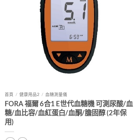
首頁
/
健康用品2
/
血糖測量儀
FORA 福爾 6合1 E世代血糖機 可測尿酸/血
糖/血比容/血紅蛋白/血酮/膽固醇 (2年保
用)