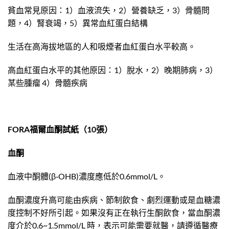
貧血常見原因：1）血液流失，2）營養缺乏，3）骨髓問
題，4）腎衰竭，5）異常血紅蛋白結構
生活在高海拔地區的人和吸煙者血紅蛋白水平較高。
高血紅蛋白水平的其他原因：1）脫水，2）晚期肺病，3）
某些腫瘤 4）骨髓疾病
FORA福爾血酮試紙（10張）
血酮
血液中酮體(β‐OHB)濃度應低於0.6mmol/L。
血酮濃度升高可能由疾病、節制飲食、劇烈運動或是血糖濃
度控制不好所引起。如果沒有正在執行生酮飲食，當血酮濃
度介於0.6~1.5mmol/L 時，表示可能需要就醫，請遵循醫療