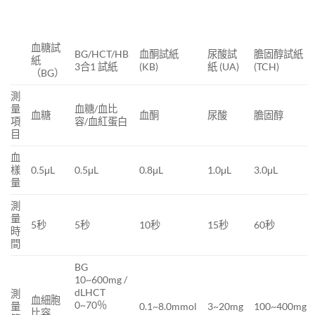
血糖試
BG/HCT/HB
血酮試紙
尿酸試
膽固醇試紙
紙
3合1 試紙
(KB)
紙 (UA)
(TCH)
（BG）
測
量
血糖/血比
血糖
血酮
尿酸
膽固醇
項
容/血紅蛋白
目
血
樣
0.5μL
0.5μL
0.8μL
1.0μL
3.0μL
量
測
量
5秒
5秒
10秒
15秒
60秒
時
間
BG
10~600mg /
dLHCT
測
血細胞
0~70％
量
0.1~8.0mmol
3~20mg
100~400mg
比容