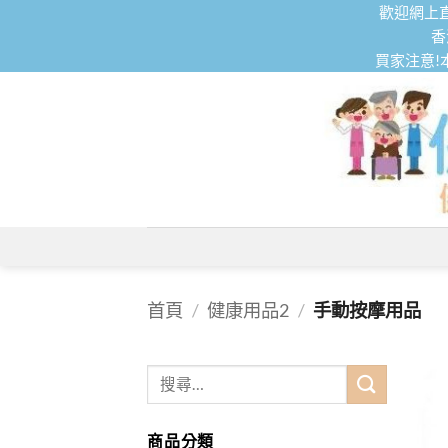
Skip
歡迎網上直
to
香
買家注意!
content
首頁
/
健康用品2
/
手動按摩用品
搜
尋
關
商品分類
鍵