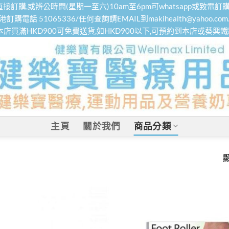
接訂購,或辨公時間(星期一至六)10am至6pm可whatsapp或致電訂購
港訂購電話 51065336/任何查詢請EMAIL到makihealth@yahoo.com.
本店買滿HKD900可免費送貨,如HKD900以下,可預約到本店或葵興
主頁
關於我們
商品分類