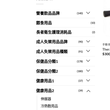
字:
營養飲品品牌
(140)
餵食用品
(10)
長者衛生護理消耗品
(2)
成人失禁用品品牌
(90)
手動
The
成人失禁用品種類
(91)
$
300
保健品分類1
(178)
保健品分類2
(180)
健康用品1
(37)
健康用品2
(39)
伸展器
冷熱敷用品